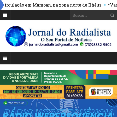
»
culação em Mamoan, na zona norte de Ilhéus
*Vasco m