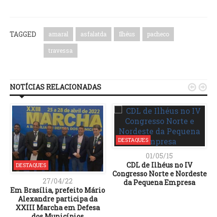
Link
TAGGED
amaral
asfalatda
Ilhéus
pacheco
travessa
NOTÍCIAS RELACIONADAS


DESTAQUES
01/05/15
CDL de Ilhéus no IV
DESTAQUES
Congresso Norte e Nordeste
27/04/22
Em Brasília, prefeito Mário
Alexandre participa da
XXIII Marcha em Defesa
dos Municípios