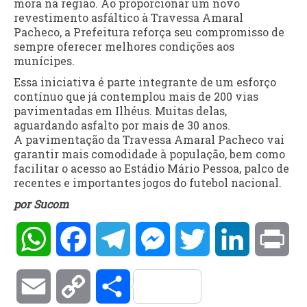
mora na região. Ao proporcionar um novo
revestimento asfáltico à Travessa Amaral
Pacheco, a Prefeitura reforça seu compromisso de
sempre oferecer melhores condições aos
munícipes.
Essa iniciativa é parte integrante de um esforço
contínuo que já contemplou mais de 200 vias
pavimentadas em Ilhéus. Muitas delas,
aguardando asfalto por mais de 30 anos.
A pavimentação da Travessa Amaral Pacheco vai
garantir mais comodidade à população, bem como
facilitar o acesso ao Estádio Mário Pessoa, palco de
recentes e importantes jogos do futebol nacional.
por Sucom
WhatsApp
Facebook
Telegram
Messenger
Twitter
LinkedIn
Pri
Email
Copy
Compartilhar