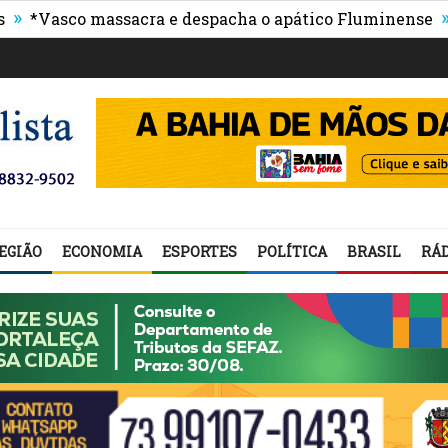
»
asco massacra e despacha o apático Fluminense
Proco
tação
EGIÃO
ECONOMIA
ESPORTES
POLÍTICA
BRASIL
RÁD