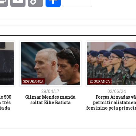
Link
SEGURANÇA
SEGURANÇA
29/04/17
02/06/24
e 500
Gilmar Mendes manda
Forças Armadas vã
 três
soltar Eike Batista
permitir alistamen
ia da
feminino pela primeir