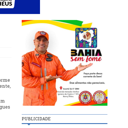
forme
ente,
ram
egues
PUBLICIDADE