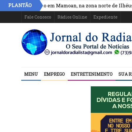
»
PLANTÃO
 e circulação em Mamoan, na zona norte de Ilhéus
*V
mergência da rede municipal ganha reforço com capaci
Fale Conosco
Rádios Online
Expediente
MENU
EMPREGO
ENTRETENIMENTO
SUA R