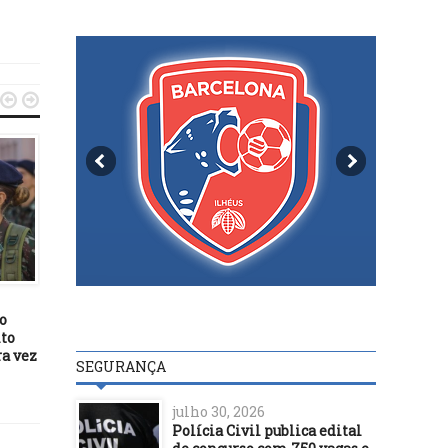


SEGURANÇA
SEGURANÇA
31/10/15
Bebê morre após veícul
28/07/16
que estava capotar na BR
Troca de comando na 68ª
Companhia Independente
de Polícia Militar em Ilhéus
o
to
a vez
SEGURANÇA
julho 30, 2026
Polícia Civil publica edital