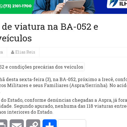
 de viatura na BA-052 e
veículos
ça
Elias Reis
esta sexta-feira (3), na BA-052, próximo a Irecê, con
os Militares e seus Familiares (Aspra/Serrinha). No acid
.
r do Estado, conforme denúncias chegadas a Aspra, já fo
idade. Segundo apurado, nenhuma das 118 viaturas entr
 interiores do Estado.
kedIn
Print
Email
Copy
Compartilhar