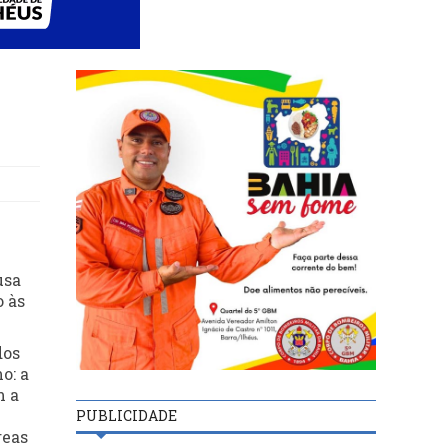
usa
o às
dos
o: a
m a
PUBLICIDADE
reas