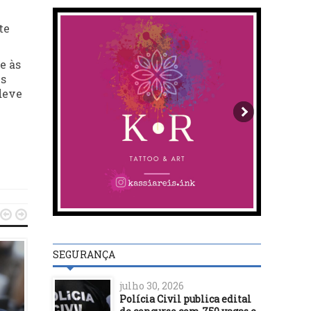
te
e às
us
deve


SEGURANÇA
julho 30, 2026
Polícia Civil publica edital