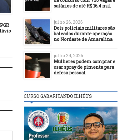
de concurso com 750 vagas e
salários de até R$ 16,4 mil
POLÍTICA
POLÍTICA
12/09/23
05/05/17
julho 26, 2026
 PGR
Aliado propõe “Dia da Facada
Tribunal dispensa Lula
Dois policiais militares são
lávio
Nunca Mais” em data que
comparecer às audiência
baleados durante operação
Bolsonaro sofreu ataque
87 testemunhas
no Nordeste de Amaralina
julho 24, 2026
Mulheres podem comprar e
usar spray de pimenta para
defesa pessoal
CURSO GABARITANDO ILHÉUS