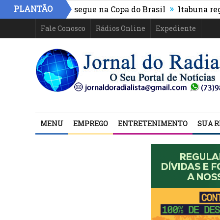
»
PLANTÃO
hletico-PR e segue na Copa do Brasil
Itabuna registra
Fale Conosco
Rádios Online
Expediente
MENU
EMPREGO
ENTRETENIMENTO
SUA R