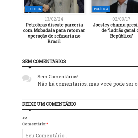
POLÍTICA
POLÍTICA
13/02/24
02/09/17
Lula de
Petrobras discute parceria
Joesley chama pres
ncias de
com Mubadala para retomar
de “ladrão geral 
as
operação de refinaria no
República”
Brasil
SEM COMENTÁRIOS
Sem Comentários!
Não há comentários, mas você pode ser o
DEIXE UM COMENTÁRIO
<<
Comentário:
*