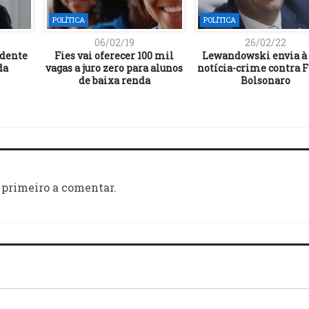
POLÍTICA
POLÍTICA
06/02/19
26/02/22
idente
Fies vai oferecer 100 mil
Lewandowski envia à
da
vagas a juro zero para alunos
notícia-crime contra F
de baixa renda
Bolsonaro
 primeiro a comentar.