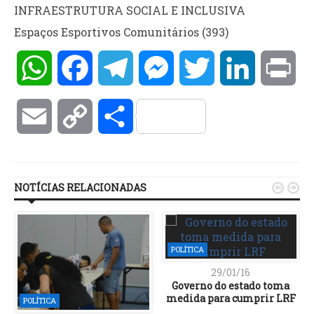
INFRAESTRUTURA SOCIAL E INCLUSIVA
Espaços Esportivos Comunitários (393)
WhatsApp
Facebook
Telegram
Messenger
Twitter
LinkedIn
Pri
Email
Copy
Compartilhar
Link
NOTÍCIAS RELACIONADAS


POLÍTICA
29/01/16
Governo do estado toma
medida para cumprir LRF
POLÍTICA