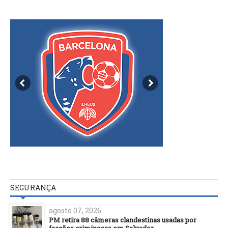
SEGURANÇA
agosto 07, 2026
PM retira 88 câmeras clandestinas usadas por
facções criminosas em Salvador