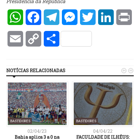
Presidência da República
WhatsApp
Facebook
Telegram
Messenger
Twitter
LinkedIn
Pri
Email
Copy
Compartilhar
Link
NOTÍCIAS RELACIONADAS


BASTIDORES
BASTIDORES
02/04/23
04/04/22
Bahia aplica 3 a 0 na
FACULDADE DE ILHÉUS: