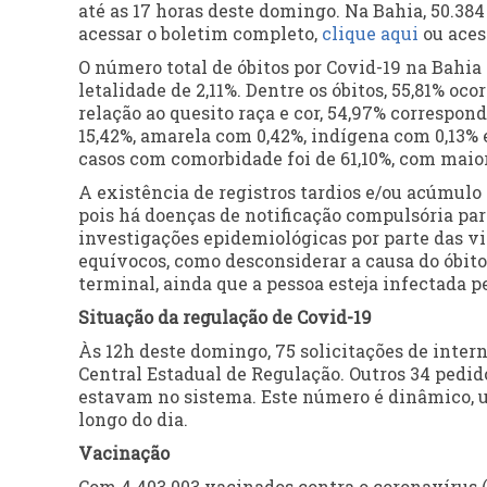
até as 17 horas deste domingo. Na Bahia, 50.384
acessar o boletim completo,
clique aqui
ou aces
O número total de óbitos por Covid-19 na Bahia
letalidade de 2,11%. Dentre os óbitos, 55,81% o
relação ao quesito raça e cor, 54,97% correspon
15,42%, amarela com 0,42%, indígena com 0,13% 
casos com comorbidade foi de 61,10%, com maior
A existência de registros tardios e/ou acúmulo 
pois há doenças de notificação compulsória pa
investigações epidemiológicas por parte das vi
equívocos, como desconsiderar a causa do óbi
terminal, ainda que a pessoa esteja infectada p
Situação da regulação de Covid-19
Às 12h deste domingo, 75 solicitações de inte
Central Estadual de Regulação. Outros 34 pedid
estavam no sistema. Este número é dinâmico, um
longo do dia.
Vacinação
Com 4.403.003 vacinados contra o coronavírus 