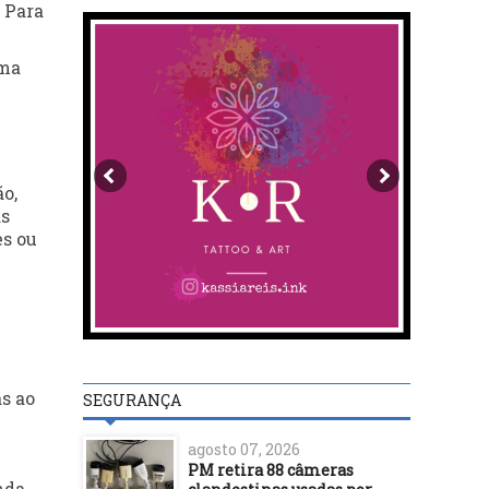
 Para
uma
e
o,
as
es ou
s ao
SEGURANÇA
agosto 07, 2026
PM retira 88 câmeras
nda