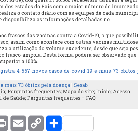
 um dos estados do País com o maior número de imunizado
realiza o contato diário com as equipes de cada municípi
 e disponibiliza as informações detalhadas no
 frascos das vacinas contra a Covid-19, o que possibilit
rasco, assim como acontece com outras vacinas multidose
za a utilização do volume excedente, desde que seja pos
co frasco-ampola. Desta forma, poderá ser observado que
uperior a 100%.
gistra-4-
567-novos-casos-de-covid-19-e-
mais-73-obitos-
 e mais 73 óbitos pela doença | Sesab
a; Perguntas frequentes; Mapa do site; Início; Acesso
l de Saúde; Perguntas frequentes – FAQ
kedIn
Print
Email
Copy
Compartilhar