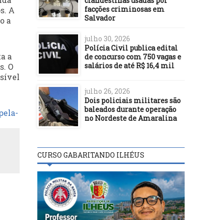
clandestinas usadas por
facções criminosas em
s. A
Salvador
o a
julho 30, 2026
Polícia Civil publica edital
a a
de concurso com 750 vagas e
salários de até R$ 16,4 mil
s. O
sível
julho 26, 2026
Dois policiais militares são
baleados durante operação
pela-
no Nordeste de Amaralina
CURSO GABARITANDO ILHÉUS