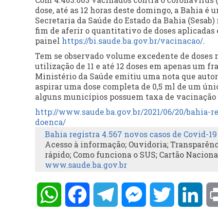
dose, até as 12 horas deste domingo, a Bahia é
Secretaria da Saúde do Estado da Bahia (Sesab) 
fim de aferir o quantitativo de doses aplicadas
painel
https://bi.saude.ba.
gov.br/vacinacao/
.
Tem se observado volume excedente de doses nos
utilização de 11 e até 12 doses em apenas um f
Ministério da Saúde emitiu uma nota que autori
aspirar uma dose completa de 0,5 ml de um úni
alguns municípios possuem taxa de vacinação s
http://www.saude.ba.gov.br/
2021/06/20/bahia-re
doenca/
Bahia registra 4.567 novos casos de Covid-19
Acesso à informação; Ouvidoria; Transparênci
rápido; Como funciona o SUS; Cartão Naciona
www.saude.ba.gov.br
WhatsApp
Facebook
Telegram
Messenger
Twitter
Lin