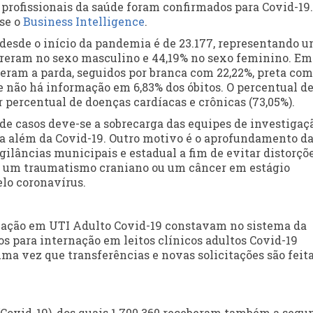
 profissionais da saúde foram confirmados para Covid-19.
se o
Business Intelligence
.
 desde o início da pandemia é de 23.177, representando 
correram no sexo masculino e 44,19% no sexo feminino. Em
deram a parda, seguidos por branca com 22,22%, preta com
e não há informação em 6,83% dos óbitos. O percentual d
 percentual de doenças cardíacas e crônicas (73,05%).
de casos deve-se a sobrecarga das equipes de investigaçã
ra além da Covid-19. Outro motivo é o aprofundamento d
gilâncias municipais e estadual a fim de evitar distorçõ
to um traumatismo craniano ou um câncer em estágio
elo coronavírus.
rnação em UTI Adulto Covid-19 constavam no sistema da
os para internação em leitos clínicos adultos Covid-19
a vez que transferências e novas solicitações são feita
(Covid-19), dos quais 1.700.360 receberam também a segu