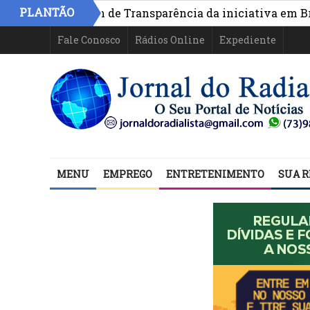
PLANTÃO
urante Fórum de Transparência da iniciativa em Brasília
 facções criminosas em Salvador
Fale Conosco
Rádios Online
Expediente
MENU
EMPREGO
ENTRETENIMENTO
SUA R