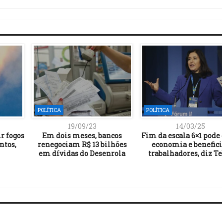
Link
POLÍTICA
POLÍTICA
19/09/23
14/03/25
r fogos
Em dois meses, bancos
Fim da escala 6×1 pode
ntos,
renegociam R$ 13 bilhões
economia e benefic
em dívidas do Desenrola
trabalhadores, diz T