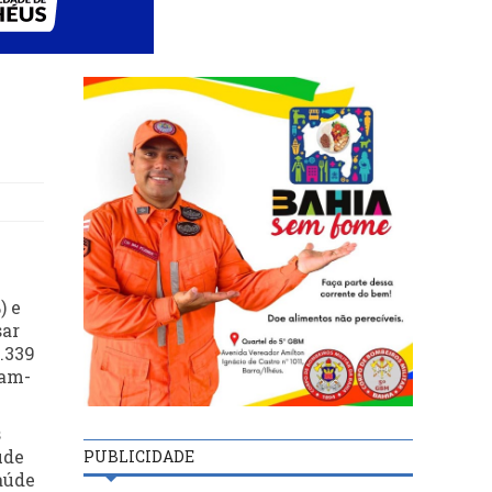
) e
sar
7.339
ram-
s
úde
PUBLICIDADE
aúde