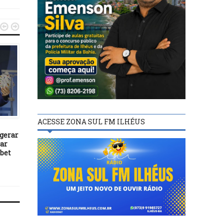


POLÍTICA
26/02/15
Deputada defende audiência
POLÍTICA
pública na região para
ACESSE ZONA SUL FM ILHÉUS
25/05/19
 gerar
Jorge Khoury destaca p
iar
dos municípios para 
ebet
desenvolvimento do
empreendedorismo