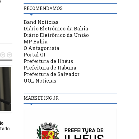
e
RECOMENDAMOS
Band Notícias
Diário Eletrônico da Bahia
Diário Eletrônico da União
MP Bahia
O Antagonista
Portal G1


Prefeitura de Ilhéus
Prefeitura de Itabuna
Prefeitura de Salvador
UOL Notícias
MARKETING JR
BASTIDORES
BASTIDORES
21/05/19
02/09/21
ão
Comissão derruba portaria
Câmara aprova em 2º t
utado
que limita acesso à
PEC que inclui a proteçã
mamografia no SUS
dados pessoais na