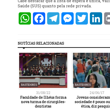
Cabe destacar que a lista de espera é única, vá
Saúde (SUS) quanto pela rede privada.
WhatsApp
Facebook
Telegram
Messenger
Twitter
Lin
NOTÍCIAS RELACIONADAS
BASTIDORES
BASTIDORES
31/08/22
24/06/17
º turno
Faculdade de Ilhéus forma
Jovens consideram
teção de
nova turma de cirurgiões-
sociedade é pouco o
 na
dentistas
ética, diz pesqui