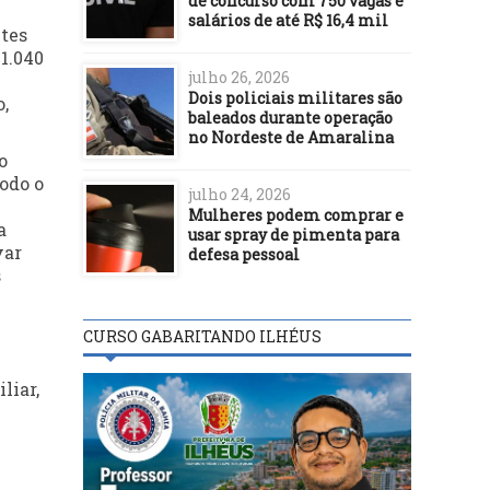
de concurso com 750 vagas e
salários de até R$ 16,4 mil
ntes
 1.040
julho 26, 2026
Dois policiais militares são
,
baleados durante operação
no Nordeste de Amaralina
o
odo o
julho 24, 2026
Mulheres podem comprar e
a
usar spray de pimenta para
var
defesa pessoal
s
CURSO GABARITANDO ILHÉUS
liar,