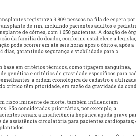
nsplantes registrava 3.809 pessoas na fila de espera po
ansplante de rim, incluindo pacientes adultos e pediátri
nsplante de córnea, com 1.650 pacientes. A doação de ór
ção da família do doador, conforme estabelece a legisla
ação pode ocorrer em até seis horas após o óbito e, após a
14 dias, garantindo segurança e viabilidade para o
m base em critérios técnicos, como tipagem sanguínea,
de genética e critérios de gravidade específicos para ca
 semelhantes, a ordem cronológica de cadastro é utilizad
do crítico têm prioridade, em razão da gravidade da con
com risco iminente de morte, também influenciam
es. São consideradas prioritárias, por exemplo, a
pacientes renais; a insuficiência hepática aguda grave pa
de assistência circulatória para pacientes cardiopatas; 
plantados.