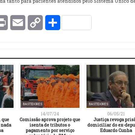
lida tanto para pacientes atendidos pelo Sistema Único d
kedIn
Print
Email
Copy
Compartilhar
Link
BASTIDORES
BASTIDORES
14/07/24
06/05/21
 que
Comissão aprova projeto que
Justiça revoga pris
u nada
isenta de tributos o
domiciliar do ex-dep
sa
pagamento por serviço
Eduardo Cunha