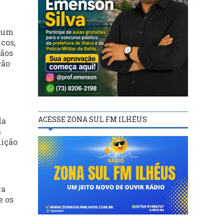
r um
cos,
gãos
ção
ACESSE ZONA SUL FM ILHÉUS
da
a
dição
ra
e os