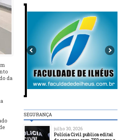
um
ento
do da
da
SEGURANÇA
ado
de
julho 30, 2026
Polícia Civil publica edital