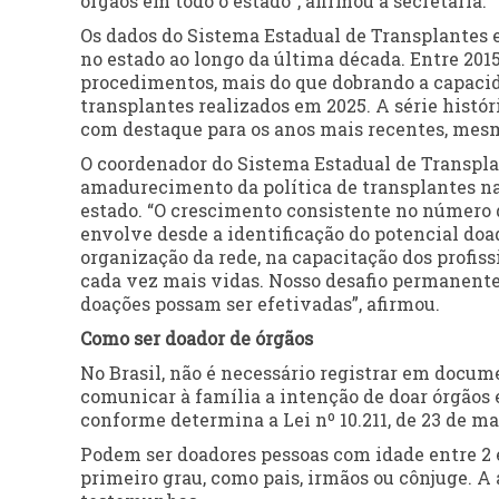
órgãos em todo o estado”, afirmou a secretária.
Os dados do Sistema Estadual de Transplantes 
no estado ao longo da última década. Entre 2015
procedimentos, mais do que dobrando a capacid
transplantes realizados em 2025. A série histó
com destaque para os anos mais recentes, mes
O coordenador do Sistema Estadual de Transplan
amadurecimento da política de transplantes na
estado. “O crescimento consistente no número d
envolve desde a identificação do potencial do
organização da rede, na capacitação dos profiss
cada vez mais vidas. Nosso desafio permanente 
doações possam ser efetivadas”, afirmou.
Como ser doador de órgãos
No Brasil, não é necessário registrar em documen
comunicar à família a intenção de doar órgãos e
conforme determina a Lei nº 10.211, de 23 de ma
Podem ser doadores pessoas com idade entre 2 e
primeiro grau, como pais, irmãos ou cônjuge. A