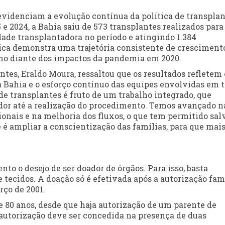
evidenciam a evolução contínua da política de transpla
 e 2024, a Bahia saiu de 573 transplantes realizados para
ade transplantadora no período e atingindo 1.384
rica demonstra uma trajetória consistente de crescimento
mo diante dos impactos da pandemia em 2020.
tes, Eraldo Moura, ressaltou que os resultados refletem 
 Bahia e o esforço contínuo das equipes envolvidas em t
e transplantes é fruto de um trabalho integrado, que
ador até a realização do procedimento. Temos avançado n
ionais e na melhoria dos fluxos, o que tem permitido sal
é ampliar a conscientização das famílias, para que mai
to o desejo de ser doador de órgãos. Para isso, basta
 tecidos. A doação só é efetivada após a autorização fami
rço de 2001.
 80 anos, desde que haja autorização de um parente de
 autorização deve ser concedida na presença de duas