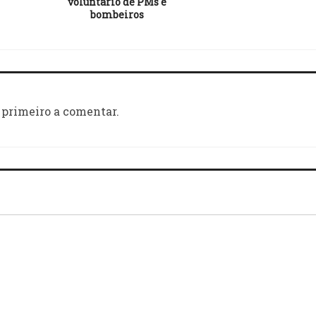
voluntário de PMs e
bombeiros
 primeiro a comentar.