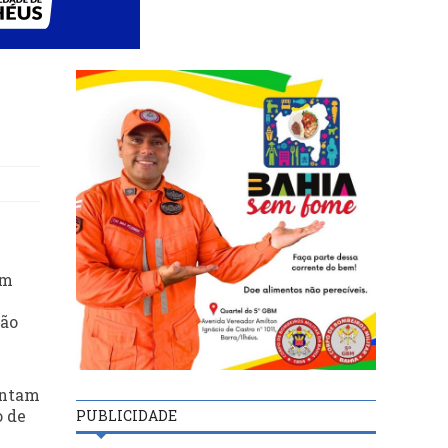
em
tão
entam
o de
PUBLICIDADE