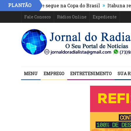
»
PLANTÃO
thletico-PR e segue na Copa do Brasil
Itabuna registra
Fale Conosco
Rádios Online
Expediente
MENU
EMPREGO
ENTRETENIMENTO
SUA R