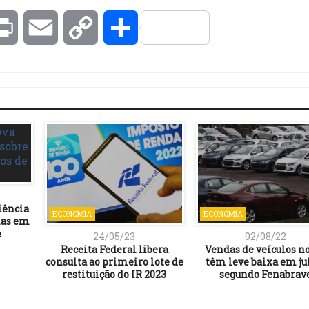
kedIn
Print
Email
Copy
Compartilhar
Link
iência
ECONOMIA
ECONOMIA
ias em
e
24/05/23
02/08/22
Receita Federal libera
Vendas de veículos n
consulta ao primeiro lote de
têm leve baixa em ju
restituição do IR 2023
segundo Fenabrav