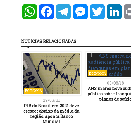
WhatsApp
Facebook
Telegram
Messenger
Twitter
Lin
NOTÍCIAS RELACIONADAS
ECONOMIA
03/08/18
ANS marca nova aud
ECONOMIA
pública sobre franqu
planos de saúd
29/03/21
PIB do Brasil em 2021 deve
crescer abaixo da média da
região, aponta Banco
Mundial