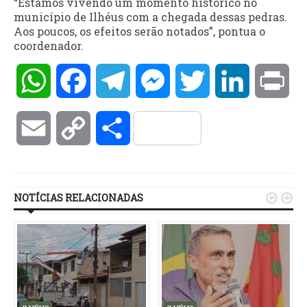
“Estamos vivendo um momento histórico no
município de Ilhéus com a chegada dessas pedras.
Aos poucos, os efeitos serão notados”, pontua o
coordenador.
WhatsApp
Facebook
Telegram
Messenger
Twitter
LinkedIn
Pri
Email
Copy
Compartilhar
Link
NOTÍCIAS RELACIONADAS

