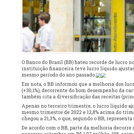
O Banco do Brasil (BB) bateu recorde de lucro n
instituição financeira teve lucro líquido ajust
mesmo período do ano passado.
Em nota, o BB informou que a melhoria dos luc
(+30,1%), decorrente do bom desempenho da cart
também cita a diversificação das receitas (prin
Apenas no terceiro trimestre, o lucro líquido aj
mesmo trimestre de 2022 e 12,8% acima do trime
chegou a 21,3%, o que, segundo o BB, represent
De acordo com o BB, parte da melhoria decorre 
encerrou setembro em R$ 1,07 trilhão, 10% aci