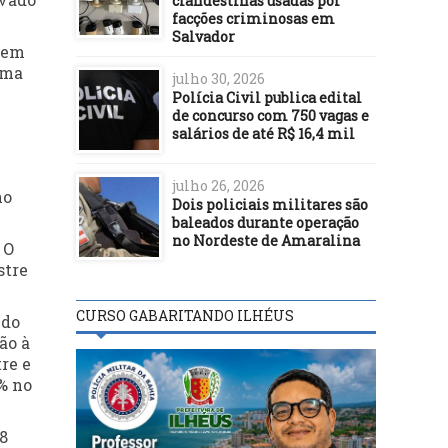
clandestinas usadas por
facções criminosas em
Salvador
% em
ema
julho 30, 2026
Polícia Civil publica edital
de concurso com 750 vagas e
salários de até R$ 16,4 mil
julho 26, 2026
no
Dois policiais militares são
baleados durante operação
no Nordeste de Amaralina
 O
stre
CURSO GABARITANDO ILHÉUS
 do
ão à
re e
% no
8