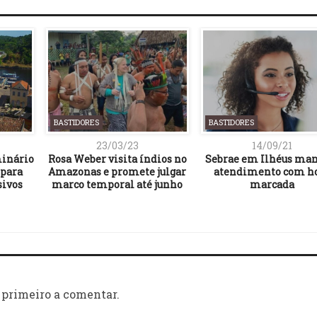
BASTIDORES
BASTIDORES
23/03/23
14/09/21
inário
Rosa Weber visita índios no
Sebrae em Ilhéus ma
 para
Amazonas e promete julgar
atendimento com h
sivos
marco temporal até junho
marcada
 primeiro a comentar.