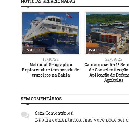
NOTÍCIAS RELACIONADAS
BASTIDORES
BASTIDORES
15/10/22
22/08/22
ÓRIA DO
National Geographic
Camamu sedia 1º Sem
TF,
Explorer abre temporada de
de Conscientização
ORAES
cruzeiros na Bahia
Aplicação de Defen
Agrícolas
SEM COMENTÁRIOS
Sem Comentários!
Não há comentários, mas você pode ser o