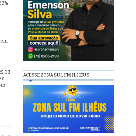
 32%
s em
R$ 33
ACESSE ZONA SUL FM ILHÉUS
As
com