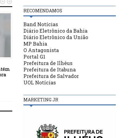


RECOMENDAMOS
Band Notícias
Diário Eletrônico da Bahia
Diário Eletrônico da União
MP Bahia
O Antagonista
BASTIDORES
BASTIDORES
Portal G1
Prefeitura de Ilhéus
30/05/19
29/04/20
Prefeitura de Itabuna
ntém
Câmara aprova MP que cria
CONHEÇA A TRAJETÓRI
ora
programa de revisão do INSS
MINISTRO DO STF,
Prefeitura de Salvador
ALEXANDRE DE MORA
UOL Notícias
MARKETING JR