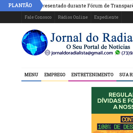
PLANTÃO
a Bahia é apresentado durante Fórum de Transparência da
Fale Conosco
Rádios Online
Expediente
MENU
EMPREGO
ENTRETENIMENTO
SUA R