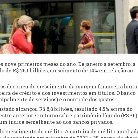
os nove primeiros meses do ano. De janeiro a setembro, a
ado de R$ 26,1 bilhões, crescimento de 14% em relação ao
ros decorreu do crescimento da margem financeira bruta
eira de crédito e dos investimentos em títulos. O banco
cipalmente de serviços) e o controle dos gastos.
ustado alcançou R$ 8,8 bilhões, resultado 4,5% acima do
stre anterior. O retorno sobre patrimônio líquido (RSPL)
a um índice semelhante ao dos bancos privados.
do crescimento do crédito. A carteira de crédito ampliad
ma do registrado em setembro de 2022 e 2% acima do obse