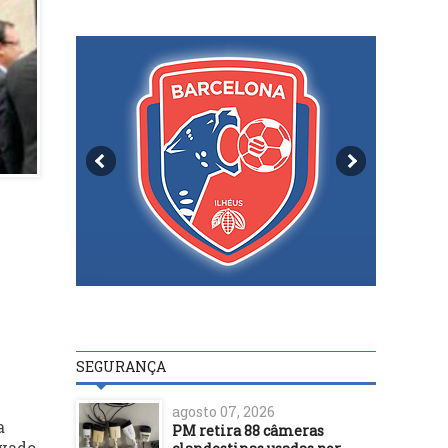
SEGURANÇA
agosto 07, 2026
a
PM retira 88 câmeras
rvado