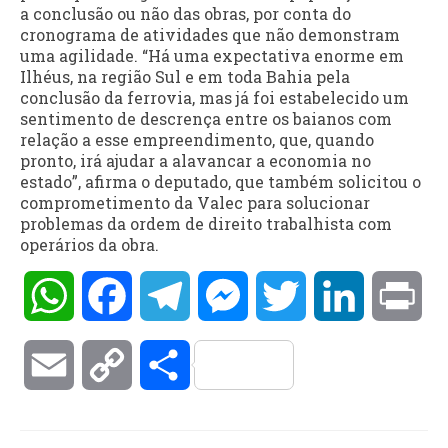
a conclusão ou não das obras, por conta do
cronograma de atividades que não demonstram
uma agilidade. “Há uma expectativa enorme em
Ilhéus, na região Sul e em toda Bahia pela
conclusão da ferrovia, mas já foi estabelecido um
sentimento de descrença entre os baianos com
relação a esse empreendimento, que, quando
pronto, irá ajudar a alavancar a economia no
estado”, afirma o deputado, que também solicitou o
comprometimento da Valec para solucionar
problemas da ordem de direito trabalhista com
operários da obra.
WhatsApp
Facebook
Telegram
Messenger
Twitter
LinkedIn
Pri
Email
Copy
Compartilhar
Link