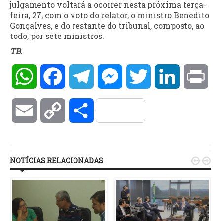
julgamento voltará a ocorrer nesta próxima terça-
feira, 27, com o voto do relator, o ministro Benedito
Gonçalves, e do restante do tribunal, composto, ao
todo, por sete ministros.
TB.
WhatsApp
Facebook
Telegram
Messenger
Twitter
LinkedIn
Pri
Email
Copy
Compartilhar
Link
NOTÍCIAS RELACIONADAS

