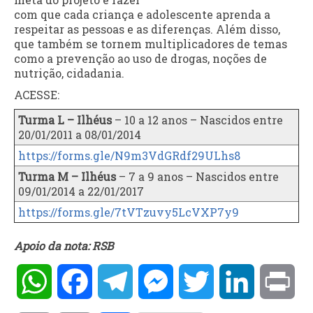
com que cada criança e adolescente aprenda a
respeitar as pessoas e as diferenças. Além disso,
que também se tornem multiplicadores de temas
como a prevenção ao uso de drogas, noções de
nutrição, cidadania.
ACESSE:
Turma L – Ilhéus
– 10 a 12 anos – Nascidos entre
20/01/2011 a 08/01/2014
https://forms.gle/N9m3VdGRdf29ULhs8
Turma M – Ilhéus
– 7 a 9 anos – Nascidos entre
09/01/2014 a 22/01/2017
https://forms.gle/7tVTzuvy5LcVXP7y9
Apoio da nota: RSB
WhatsApp
Facebook
Telegram
Messenger
Twitter
LinkedIn
Pri