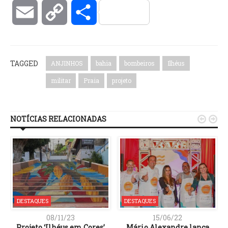
Email
Copy
Compartilhar
Link
TAGGED
ANJINHOS
bahia
bombeiros
Ilhéus
militar
Praia
projeto
NOTÍCIAS RELACIONADAS


DESTAQUES
DESTAQUES
08/11/23
15/06/22
Projeto ‘Ilhéus em Cores’
Mário Alexandre lança