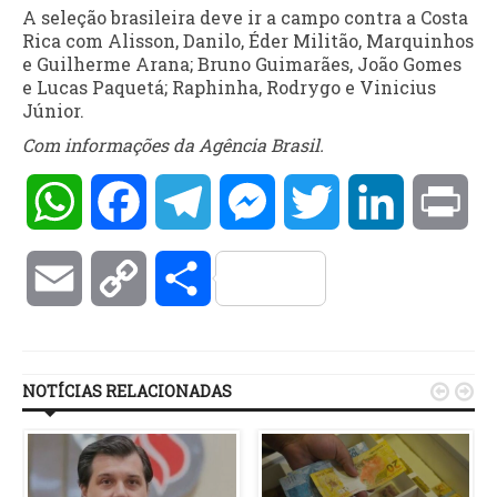
A seleção brasileira deve ir a campo contra a Costa
Rica com Alisson, Danilo, Éder Militão, Marquinhos
e Guilherme Arana; Bruno Guimarães, João Gomes
e Lucas Paquetá; Raphinha, Rodrygo e Vinicius
Júnior.
Com informações da Agência Brasil.
WhatsApp
Facebook
Telegram
Messenger
Twitter
LinkedIn
Pri
Email
Copy
Compartilhar
Link
NOTÍCIAS RELACIONADAS

