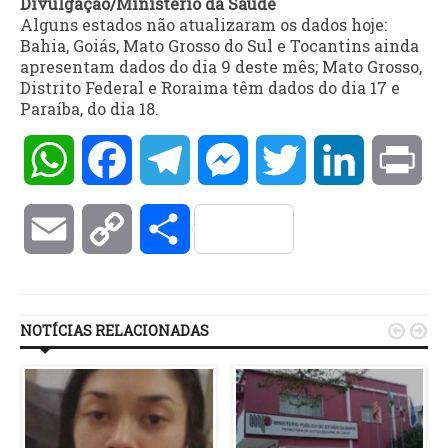
Divulgação/Ministério da Saúde
Alguns estados não atualizaram os dados hoje:
Bahia, Goiás, Mato Grosso do Sul e Tocantins ainda
apresentam dados do dia 9 deste mês; Mato Grosso,
Distrito Federal e Roraima têm dados do dia 17 e
Paraíba, do dia 18.
WhatsApp
Facebook
Telegram
Messenger
Twitter
LinkedIn
Pri
Email
Copy
Compartilhar
Link
NOTÍCIAS RELACIONADAS

