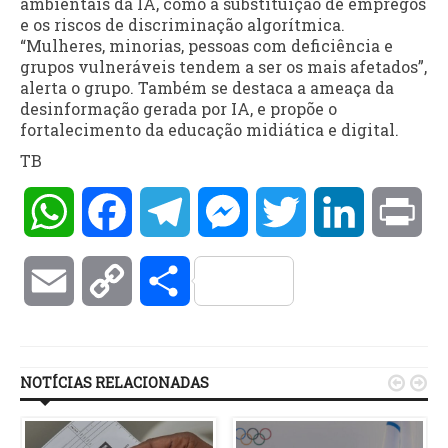
ambientais da IA, como a substituição de empregos
e os riscos de discriminação algorítmica.
“Mulheres, minorias, pessoas com deficiência e
grupos vulneráveis tendem a ser os mais afetados”,
alerta o grupo. Também se destaca a ameaça da
desinformação gerada por IA, e propõe o
fortalecimento da educação midiática e digital.
TB
WhatsApp
Facebook
Telegram
Messenger
Twitter
LinkedIn
Pri
Email
Copy
Compartilhar
Link
NOTÍCIAS RELACIONADAS

