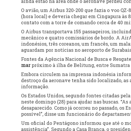
ainda estão na área onde o aeronave perdeu con
O avião, um Airbus 320-200 que fazia o voo QZ-85
(hora local) e deveria chegar em Cingapura às 
contato com a torre de comando cerca de 40 min
O Airbus transportava 155 passageiros, incluind
mecânico e quatro comissários de bordo. A AirA
indonésios, três coreanos, um francês, um mala
aguardam por notícias no aeroporto de Surabaia
Fontes da Agência Nacional de Busca e Resgat
mar
próximo à ilha de Belitung, entre Sumatra e
Embora circulem na imprensa indonésia inform
destroço da aeronave tenha sido localizado, a
informação.
Os Estados Unidos, segundo fontes citadas pela
neste domingo (28) para ajudar nas buscas. “As 
desaparecido. Como já ocorreu no passado, os E
possível”, disse um funcionário do departament
Um oficial do Pentágono informou que até o m
assistência”. Segundo a Casa Branca, o preside