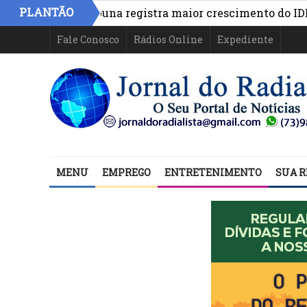
»
PLANTÃO
rasil
Itabuna registra maior crescimento do IDEB na
Fale Conosco
Rádios Online
Expediente
MENU
EMPREGO
ENTRETENIMENTO
SUA R