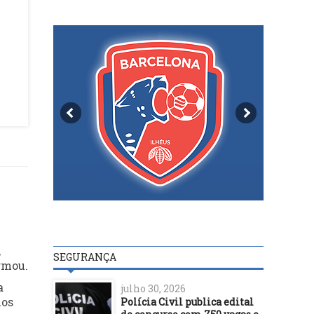
,
SEGURANÇA
rmou.
a
julho 30, 2026
ios
Polícia Civil publica edital