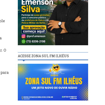
ole
a
r. O
ACESSE ZONA SUL FM ILHÉUS
 para