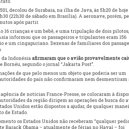
tato.
01, decolou de Surabaia, na ilha de Java, às 5h20 de hoje
8h30 (22h30 de sábado em Brasília). A aeronave, porém, p
utos após partir.
o 16 crianças e um bebê, e uma tripulação de dois pilotos
sia informou que os passageiros e tripulantes eram 156
io e um cingapuriano. Dezenas de familiares dos passage
.
e da Indonésia
afirmaram que o avião provavelmente cai
 Bornéu, segundo o jornal “Jakarta Post”.
ações de que pelo menos um objeto que poderia ser um
s autoridades do país não confirmaram nem desmentiram 
 agência de notícias France-Presse, se colocaram à dispo
autoridades da região dirigem as operações de busca do a
stados Unidos estão dispostos a ajudar, de qualquer mane
o de Estado.
omento os Estados Unidos não receberam “qualquer pedi
nte Barack Obama – atualmente de férias no Havaí – foi