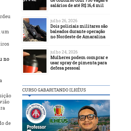
de concurso com 750 vagas e
salários de até R$ 16,4 mil
erdeu
julho 26, 2026
Dois policiais militares são
, um
baleados durante operação
no Nordeste de Amaralina
iros
julho 24, 2026
Mulheres podem comprar e
u no
usar spray de pimenta para
defesa pessoal
a
CURSO GABARITANDO ILHÉUS
sição
vião
ira
do de