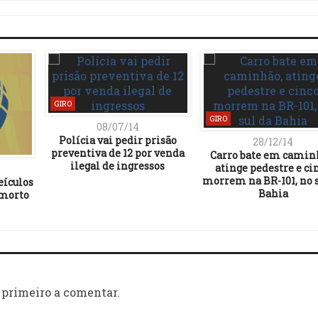
GIRO
GIRO
08/07/14
Polícia vai pedir prisão
28/12/14
preventiva de 12 por venda
Carro bate em camin
ilegal de ingressos
atinge pedestre e ci
morrem na BR-101, no s
eículos
Bahia
 morto
 primeiro a comentar.