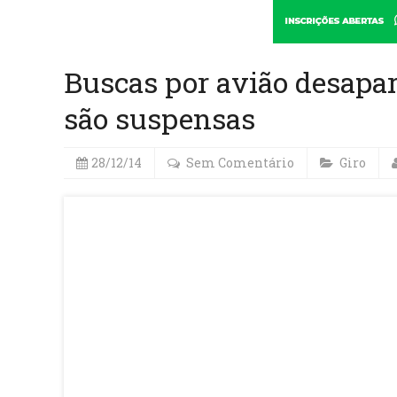
Buscas por avião desapar
são suspensas
28/12/14
Sem Comentário
Giro
