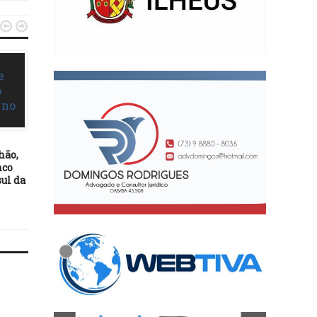


GIRO
GIRO
28/12/14
26/12/14
Família não consegue
CNJ esclarece direitos
liberar corpo de bebê de
usuários de aeroportos
hão,
grávida morta em acidente
todo o país
nco
de moto
ul da