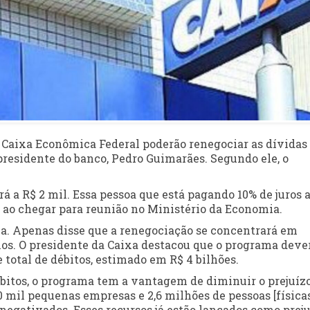
a Caixa Econômica Federal poderão renegociar as dívida
 presidente do banco, Pedro Guimarães. Segundo ele, o
á a R$ 2 mil. Essa pessoa que está pagando 10% de juros 
, ao chegar para reunião no Ministério da Economia.
a. Apenas disse que a renegociação se concentrará em
mos. O presidente da Caixa destacou que o programa deve
 total de débitos, estimado em R$ 4 bilhões.
bitos, o programa tem a vantagem de diminuir o prejuíz
0 mil pequenas empresas e 2,6 milhões de pessoas [física
negativados. Esses recursos já estão lançados como preju