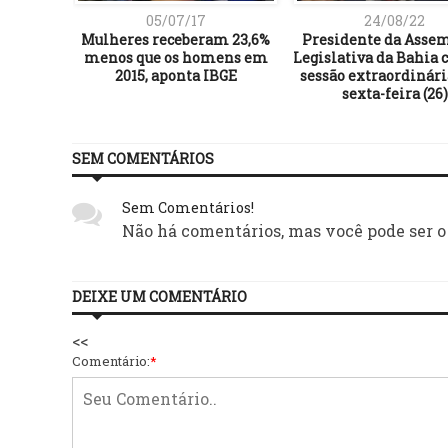
05/07/17
24/08/22
pré-
Mulheres receberam 23,6%
Presidente da Asse
ipá a
menos que os homens em
Legislativa da Bahia 
 nessa
2015, aponta IBGE
sessão extraordinári
m Ilhéus
sexta-feira (26)
SEM COMENTÁRIOS
Sem Comentários!
Não há comentários, mas você pode ser o
DEIXE UM COMENTÁRIO
<<
Comentário:
*