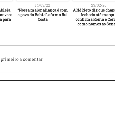
14/03/22
23/02/26
mbleia
“Nossa maior aliança é com
ACM Neto diz que chap
convoca
o povo da Bahia”, afirma Rui
fechada até março 
a para
Costa
confirma Roma e Cor
como nomes ao Sen
 primeiro a comentar.