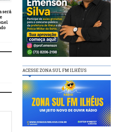
10/04/23
09/04/18
a será
Governo autoriza concurso
PCdoB lançará pré-
e
para Ciência e Tecnologia
candidatura de Cipá 
onel
com 814 vagas
deputado estadual nes
ado
quinta-feira (12), em Il
ACESSE ZONA SUL FM ILHÉUS