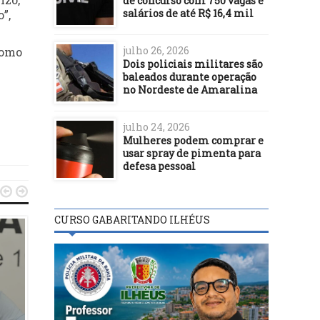
de concurso com 750 vagas e
salários de até R$ 16,4 mil
”,
julho 26, 2026
como
Dois policiais militares são
baleados durante operação
no Nordeste de Amaralina
julho 24, 2026
Mulheres podem comprar e
usar spray de pimenta para
defesa pessoal


CURSO GABARITANDO ILHÉUS
POLÍTICA
POLÍTICA