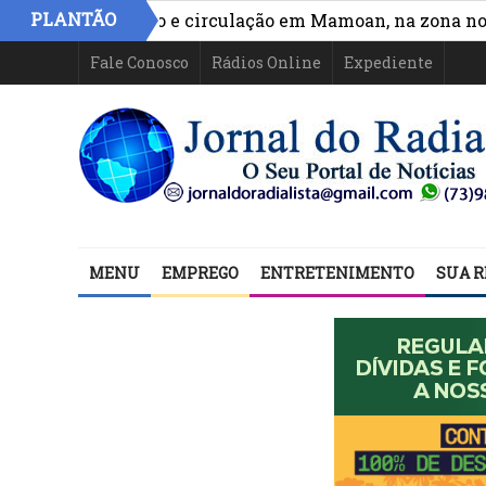
PLANTÃO
ora acesso e circulação em Mamoan, na zona norte de I
Fale Conosco
Rádios Online
Expediente
MENU
EMPREGO
ENTRETENIMENTO
SUA R