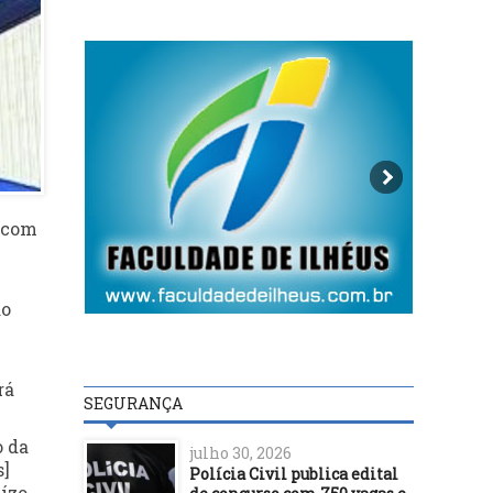
s com
ao
rá
SEGURANÇA
o da
julho 30, 2026
s]
Polícia Civil publica edital
ízo,