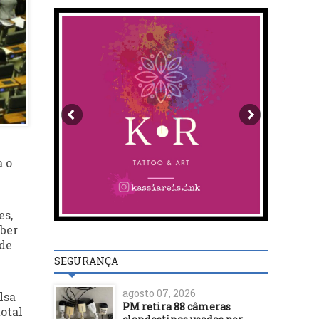
a o
es,
eber
 de
SEGURANÇA
agosto 07, 2026
lsa
PM retira 88 câmeras
total