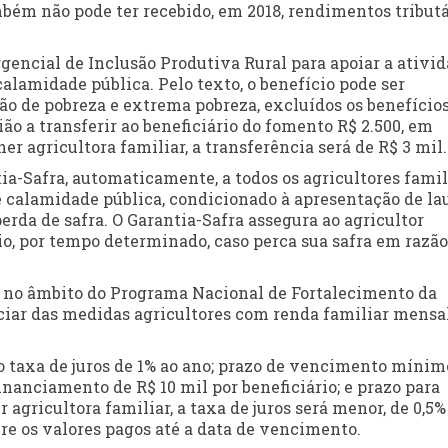
ambém não pode ter recebido, em 2018, rendimentos tribut
ncial de Inclusão Produtiva Rural para apoiar a ativi
calamidade pública. Pelo texto, o benefício pode ser
o de pobreza e extrema pobreza, excluídos os benefício
ão a transferir ao beneficiário do fomento R$ 2.500, em
er agricultora familiar, a transferência será de R$ 3 mil.
ia-Safra, automaticamente, a todos os agricultores famil
de calamidade pública, condicionado à apresentação de la
rda de safra. O Garantia-Safra assegura ao agricultor
o, por tempo determinado, caso perca sua safra em razão
al no âmbito do Programa Nacional de Fortalecimento da
iciar das medidas agricultores com renda familiar mensa
ão taxa de juros de 1% ao ano; prazo de vencimento mínim
financiamento de R$ 10 mil por beneficiário; e prazo para
 agricultora familiar, a taxa de juros será menor, de 0,5%
re os valores pagos até a data de vencimento.