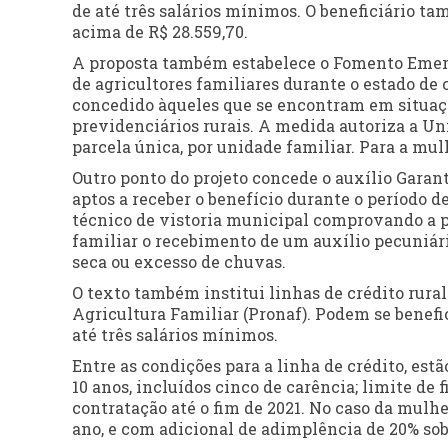
de até três salários mínimos. O beneficiário t
acima de R$ 28.559,70.
A proposta também estabelece o Fomento Emerge
de agricultores familiares durante o estado de 
concedido àqueles que se encontram em situaçã
previdenciários rurais. A medida autoriza a Uni
parcela única, por unidade familiar. Para a mulh
Outro ponto do projeto concede o auxílio Garant
aptos a receber o benefício durante o período 
técnico de vistoria municipal comprovando a pe
familiar o recebimento de um auxílio pecuniári
seca ou excesso de chuvas.
O texto também institui linhas de crédito rur
Agricultura Familiar (Pronaf). Podem se benef
até três salários mínimos.
Entre as condições para a linha de crédito, est
10 anos, incluídos cinco de carência; limite de 
contratação até o fim de 2021. No caso da mulher
ano, e com adicional de adimplência de 20% sob