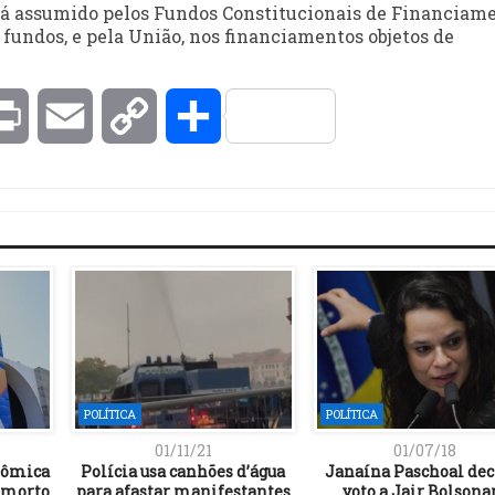
erá assumido pelos Fundos Constitucionais de Financiame
fundos, e pela União, nos financiamentos objetos de
kedIn
Print
Email
Copy
Compartilhar
Link
POLÍTICA
POLÍTICA
01/11/21
01/07/18
nômica
Polícia usa canhões d’água
Janaína Paschoal dec
 morto
para afastar manifestantes
voto a Jair Bolsona