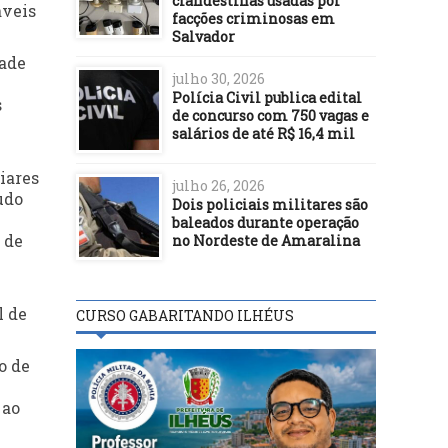
clandestinas usadas por
áveis
facções criminosas em
Salvador
dade
julho 30, 2026
Polícia Civil publica edital
s
de concurso com 750 vagas e
salários de até R$ 16,4 mil
iares
julho 26, 2026
udo
Dois policiais militares são
baleados durante operação
 de
no Nordeste de Amaralina
l de
CURSO GABARITANDO ILHÉUS
o de
 ao