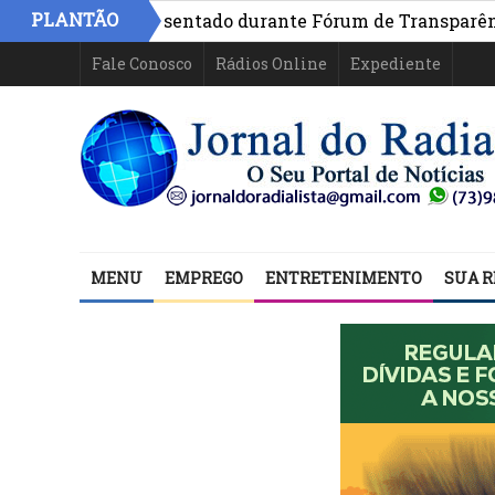
PLANTÃO
ahia é apresentado durante Fórum de Transparência da i
Fale Conosco
Rádios Online
Expediente
MENU
EMPREGO
ENTRETENIMENTO
SUA R