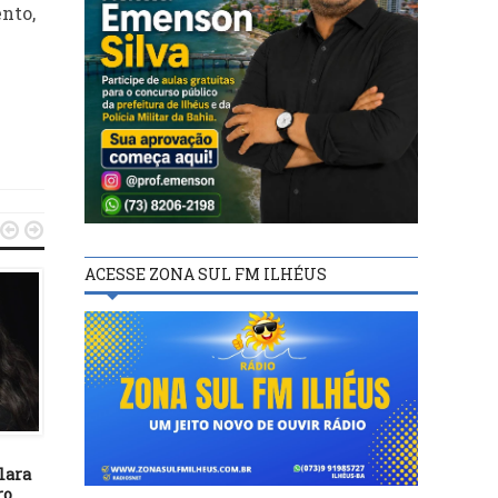
nto,


ACESSE ZONA SUL FM ILHÉUS
POLÍTICA
POLÍTICA
10/11/21
11/05/17
lara
Câmara conclui votação da
Votação de PEC do fim f
ro
PEC dos Precatórios em
privilegiado deve se