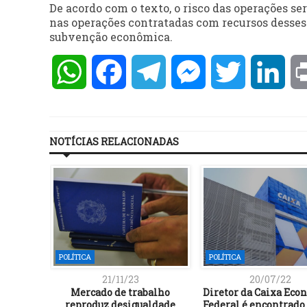
De acordo com o texto, o risco das operações s
nas operações contratadas com recursos desses 
subvenção econômica.
WhatsApp
Facebook
Telegram
Messenger
Twitter
Lin
NOTÍCIAS RELACIONADAS
POLÍTICA
POLÍTICA
21/11/23
20/07/22
im foro
Mercado de trabalho
Diretor da Caixa Eco
e ser
reproduz desigualdade
Federal é encontrado