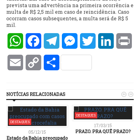
prevista uma advertência na primeira ocorrência e
multa de R$ 2,5 mil em caso de reincidência. Caso
ocorram casos subsequentes, a multa será de R$ 5
mil.
WhatsApp
Facebook
Telegram
Messenger
Twitter
LinkedIn
Pri
Email
Copy
Compartilhar
Link
NOTÍCIAS RELACIONADAS


DESTAQUES
DESTAQUES
17/03/15
05/12/15
Estado da Bahia preocupado