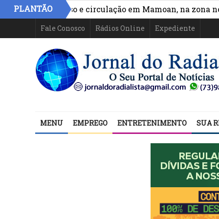
PLANTÃO
ora acesso e circulação em Mamoan, na zona norte de I
Fale Conosco
Rádios Online
Expediente
MENU
EMPREGO
ENTRETENIMENTO
SUA R