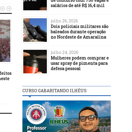
de concurso com 750 vagas e
salários de até R$ 16,4 mil


julho 26, 2026
Dois policiais militares são
baleados durante operação
no Nordeste de Amaralina
POLÍTICA
20/01/20
julho 24, 2026
Projeto permite uso de CNH
Mulheres podem comprar e
POLÍTICA
como identidade mesmo
usar spray de pimenta para
com validade vencida
19/03/23
defesa pessoal
feitos
Fraude em diplomas p
neste
processo seletivo gera 
de afastamentos na F
CURSO GABARITANDO ILHÉUS