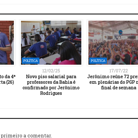
POLÍTICA
POLÍTICA
12/02/25
17/07/22
o da 4ª
Novo piso salarial para
Jerônimo reúne 72 pre
ta (26)
professores da Bahia é
em plenárias do PGP 
confirmado por Jerônimo
final de semana
Rodrigues
 primeiro a comentar.