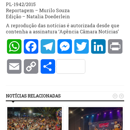
PL-1942/2015
Reportagem – Murilo Souza
Edição – Natalia Doederlein
A reprodução das notícias é autorizada desde que
contenha a assinatura ‘Agência Câmara Notícias’
WhatsApp
Facebook
Telegram
Messenger
Twitter
LinkedIn
Pri
Email
Copy
Compartilhar
Link
NOTÍCIAS RELACIONADAS

