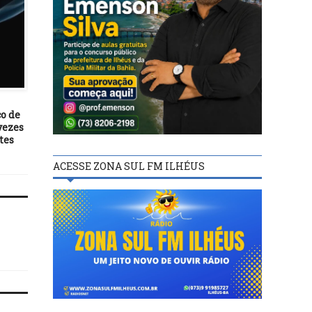
BASTIDORES
BASTIDORES
12/04/21
15/02/24
co de
Número de pacientes jovens
Inscritos no Concurs
vezes
em UTI é o maior desde o
Nacional Unificado têm
tes
início da pandemia
esta sexta, 16, para pagar
ACESSE ZONA SUL FM ILHÉUS