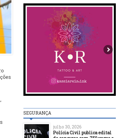
ro
ições
,
SEGURANÇA
s
julho 30, 2026
Polícia Civil publica edital