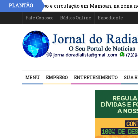
PLANTÃO
ora acesso e circulação em Mamoan, na zona norte de I
Fale Conosco
Rádios Online
Expediente
MENU
EMPREGO
ENTRETENIMENTO
SUA R