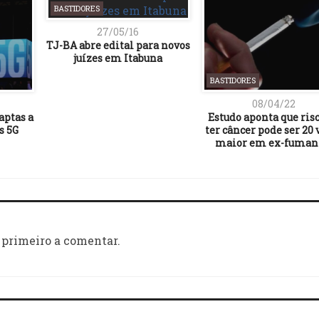
BASTIDORES
27/05/16
TJ-BA abre edital para novos
juízes em Itabuna
BASTIDORES
08/04/22
 aptas a
Estudo aponta que ris
s 5G
ter câncer pode ser 20 
maior em ex-fuman
 primeiro a comentar.