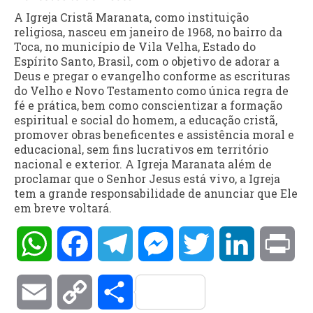
A Igreja Cristã Maranata, como instituição
religiosa, nasceu em janeiro de 1968, no bairro da
Toca, no município de Vila Velha, Estado do
Espírito Santo, Brasil, com o objetivo de adorar a
Deus e pregar o evangelho conforme as escrituras
do Velho e Novo Testamento como única regra de
fé e prática, bem como conscientizar a formação
espiritual e social do homem, a educação cristã,
promover obras beneficentes e assistência moral e
educacional, sem fins lucrativos em território
nacional e exterior. A Igreja Maranata além de
proclamar que o Senhor Jesus está vivo, a Igreja
tem a grande responsabilidade de anunciar que Ele
em breve voltará.
WhatsApp
Facebook
Telegram
Messenger
Twitter
LinkedIn
Pri
Email
Copy
Compartilhar