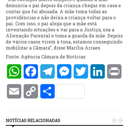
denuncia o pai depois da criança chegar em casa e
contar que foi abusada. A mãe toma todas as
providências e não deixa a criança voltar para o
pai. Com isso, o pai alega que a mãe está
inventando situações e vai para a Justiça, usa a
Alienação Parental e toma a guarda da mãe. Depois
de vários casos virem à tona, estamos conseguindo
mobilizar a Câmara”, disse Marília Arraes.
Fonte: Agência Câmara de Notícias
WhatsApp
Facebook
Telegram
Messenger
Twitter
LinkedIn
Pri
Email
Copy
Compartilhar
Link
NOTÍCIAS RELACIONADAS

