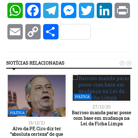
WhatsApp
Facebook
Telegram
Messenger
Twitter
LinkedIn
Pri
Email
Copy
Compartilhar
Link
NOTÍCIAS RELACIONADAS


POLÍTICA
27/12/20
Barroso manda parar posse
POLÍTICA
com base em mudança na
15/12/21
Lei da Ficha Limpa
Alvo da PF, Ciro diz ter
“absoluta certeza” de que