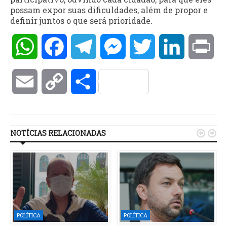
possam expor suas dificuldades, além de propor e
definir juntos o que será prioridade.
WhatsApp
Facebook
Telegram
Messenger
Twitter
LinkedIn
Pri
Email
Copy
Compartilhar
Link
NOTÍCIAS RELACIONADAS


POLÍTICA
POLÍTICA