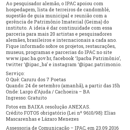
Ao pesquisador alemão, o IPAC apoiou com
hospedagem, lista de terreiros de candomblé,
sugestão de guia municipal e reunião com a
gerência de Patrimônio Imaterial (Geima) do
instituto. A ideia é dar continuidade com essa
parceria para mais 20 artistas e pesquisadores
alemães, brasileiros e internacionais a cada ano.
Fique informado sobre os projetos, restaurações,
museus, programas e parcerias do IPAC no site
www.ipac.ba.gov.br, facebook ‘Ipacba Patrimônio’,
twitter ‘@ipac_ba’ e instagram ‘@ipac.patrimonio.
Serviço:
O Quê: Caruru dos 7 Poetas
Quando: 24 de setembro (amanhã), a partir das 15h
Onde: Largo d’Ajuda / Cachoeira – BA
Ingresso: Gratuito
Fotos em BAIXA resolução ANEXAS.
Crédito FOTOS obrigatório (Lei nº 9610/98): Elias
Mascarenhas e Lázaro Menezes
Assessoria de Comunicação – IPAC, em 23.09.2016