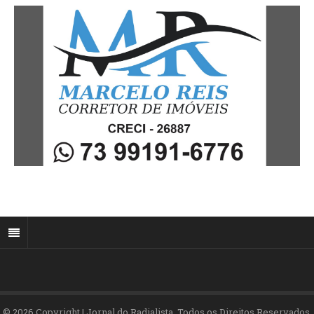
© 2026 Copyright | Jornal do Radialista. Todos os Direitos Reservados.