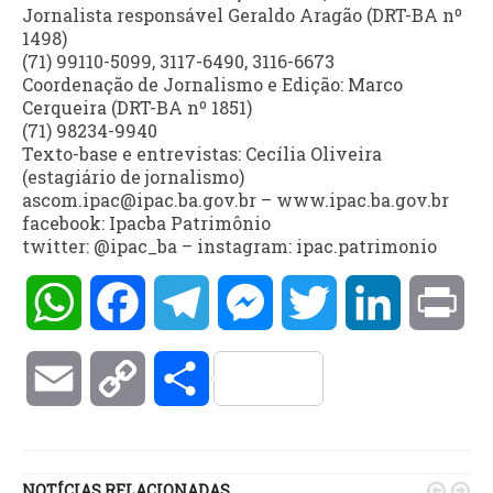
Jornalista responsável Geraldo Aragão (DRT-BA nº
1498)
(71) 99110-5099, 3117-6490, 3116-6673
Coordenação de Jornalismo e Edição: Marco
Cerqueira (DRT-BA nº 1851)
(71) 98234-9940
Texto-base e entrevistas: Cecília Oliveira
(estagiário de jornalismo)
ascom.ipac@ipac.ba.gov.br – www.ipac.ba.gov.br
facebook: Ipacba Patrimônio
twitter: @ipac_ba – instagram: ipac.patrimonio
WhatsApp
Facebook
Telegram
Messenger
Twitter
LinkedIn
Pri
Email
Copy
Compartilhar
Link
NOTÍCIAS RELACIONADAS

