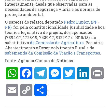
integralmente, desde que observadas para as
necessidades de segurança viária e as normas de
proteção ambiental.
O parecer do relator, deputado
Pedro Lupion (PP-
PR)
, foi pela constitucionalidade, juridicidade e boa
técnica legislativa do projeto, dos
apensados
(7394/17, 1728/19, 7439/17, 9122/17 e 9815/18), do
substitutivo
da Comissão de Agricultura
, Pecuária,
Abastecimento e Desenvolvimento Rural e da
subemenda da Comissão de Viação e Transportes
.
Fonte: Agência Câmara de Notícias
WhatsApp
Facebook
Telegram
Messenger
Twitter
LinkedIn
Pri
Email
Copy
Compartilhar
Link