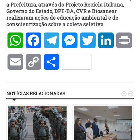
a Prefeitura, através do Projeto Recicla Itabuna,
Governo do Estado, DPE-BA, CVR e Biosanear
realizaram ações de educação ambiental e de
conscientização sobre a coleta seletiva.
WhatsApp
Facebook
Telegram
Messenger
Twitter
LinkedIn
Pri
Email
Copy
Compartilhar
Link
NOTÍCIAS RELACIONADAS

