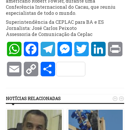
americano Robert Fowler, durante uma
Conferência Internacional do Cacau, que reuniu
especialistas de todo o mundo.
Superintendência da CEPLAC para BA e ES
Jornalista: José Carlos Peixoto
Assessoria de Comunicação da Ceplac
WhatsApp
Facebook
Telegram
Messenger
Twitter
LinkedIn
Pri
Email
Copy
Compartilhar
Link
NOTÍCIAS RELACIONADAS

