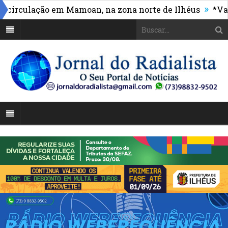
»
rculação em Mamoan, na zona norte de Ilhéus
*Vasco 