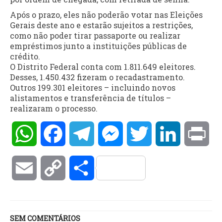
Após o prazo, eles não poderão votar nas Eleições
Gerais deste ano e estarão sujeitos a restrições,
como não poder tirar passaporte ou realizar
empréstimos junto a instituições públicas de
crédito.
O Distrito Federal conta com 1.811.649 eleitores.
Desses, 1.450.432 fizeram o recadastramento.
Outros 199.301 eleitores – incluindo novos
alistamentos e transferência de títulos –
realizaram o processo.
WhatsApp
Facebook
Telegram
Messenger
Twitter
LinkedIn
Pri
Email
Copy
Compartilhar
Link
SEM COMENTÁRIOS