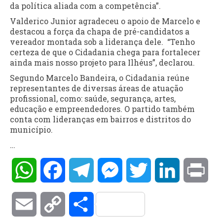
da política aliada com a competência”.
Valderico Junior agradeceu o apoio de Marcelo e
destacou a força da chapa de pré-candidatos a
vereador montada sob a liderança dele. “Tenho
certeza de que o Cidadania chega para fortalecer
ainda mais nosso projeto para Ilhéus”, declarou.
Segundo Marcelo Bandeira, o Cidadania reúne
representantes de diversas áreas de atuação
profissional, como: saúde, segurança, artes,
educação e empreendedores. O partido também
conta com lideranças em bairros e distritos do
município.
…
WhatsApp
Facebook
Telegram
Messenger
Twitter
LinkedIn
Pri
Email
Copy
Compartilhar