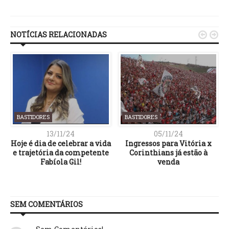
Link
NOTÍCIAS RELACIONADAS


BASTIDORES
BASTIDORES
13/11/24
05/11/24
a
Hoje é dia de celebrar a vida
Ingressos para Vitória x
e trajetória da competente
Corinthians já estão à
Fabíola Gil!
venda
SEM COMENTÁRIOS