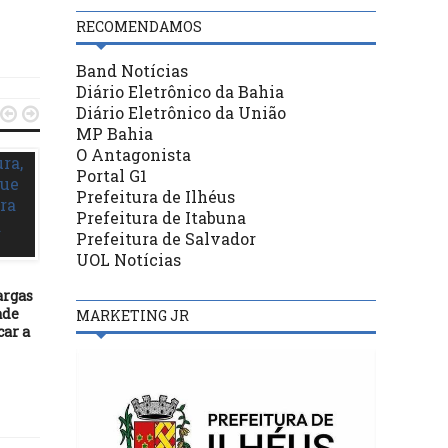
RECOMENDAMOS
Band Notícias
Diário Eletrônico da Bahia
Diário Eletrônico da União


MP Bahia
O Antagonista
Portal G1
Prefeitura de Ilhéus
Prefeitura de Itabuna
DESTAQUES
Prefeitura de Salvador
26/11/16
UOL Notícias
Primeira parcela do 13º
DESTAQUES
salário deve ser paga até
argas
quarta-feira, dia 30 de
ade
16/08/17
MARKETING JR
novembro
car a
TRT-BA suspende licita
para contratação de emp
de assessoramento espor