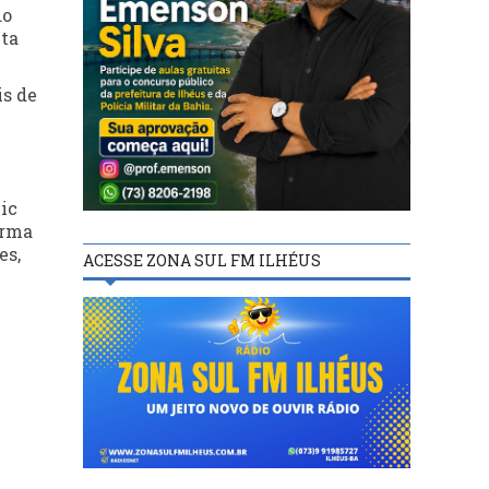
do
eta
is de
nic
orma
es,
ACESSE ZONA SUL FM ILHÉUS