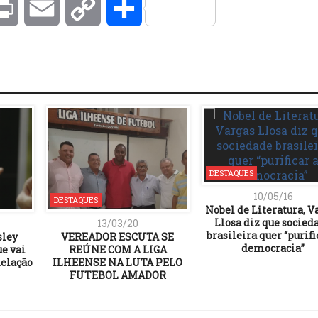
kedIn
Print
Email
Copy
Compartilhar
Link
DESTAQUES
10/05/16
DESTAQUES
Nobel de Literatura, V
Llosa diz que socied
13/03/20
brasileira quer “purifi
sley
VEREADOR ESCUTA SE
democracia”
ue vai
REÚNE COM A LIGA
delação
ILHEENSE NA LUTA PELO
FUTEBOL AMADOR