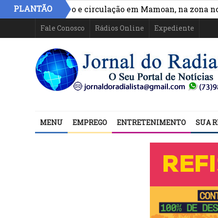
PLANTÃO
ora acesso e circulação em Mamoan, na zona norte de I
Fale Conosco
Rádios Online
Expediente
MENU
EMPREGO
ENTRETENIMENTO
SUA R