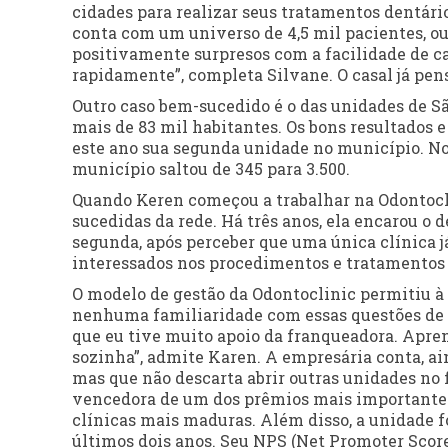
cidades para realizar seus tratamentos dentár
conta com um universo de 4,5 mil pacientes, ou
positivamente surpresos com a facilidade de c
rapidamente”, completa Silvane. O casal já pen
Outro caso bem-sucedido é o das unidades de Sã
mais de 83 mil habitantes. Os bons resultados 
este ano sua segunda unidade no município. Nos
município saltou de 345 para 3.500.
Quando Keren começou a trabalhar na Odontocl
sucedidas da rede. Há três anos, ela encarou o d
segunda, após perceber que uma única clínica já
interessados nos procedimentos e tratamentos 
O modelo de gestão da Odontoclinic permitiu à
nenhuma familiaridade com essas questões de 
que eu tive muito apoio da franqueadora. Apren
sozinha”, admite Karen. A empresária conta, aind
mas que não descarta abrir outras unidades no 
vencedora de um dos prêmios mais importantes 
clínicas mais maduras. Além disso, a unidade 
últimos dois anos. Seu NPS (Net Promoter Score