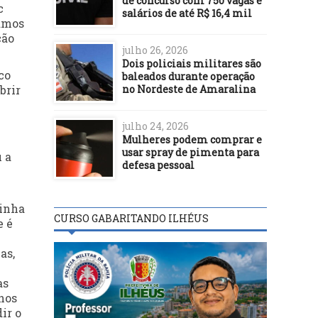
de concurso com 750 vagas e
c
salários de até R$ 16,4 mil
camos
ção
julho 26, 2026
.
Dois policiais militares são
co
baleados durante operação
no Nordeste de Amaralina
brir
julho 24, 2026
Mulheres podem comprar e
usar spray de pimenta para
u a
defesa pessoal
tinha
CURSO GABARITANDO ILHÉUS
e é
as,
as
nos
ir o