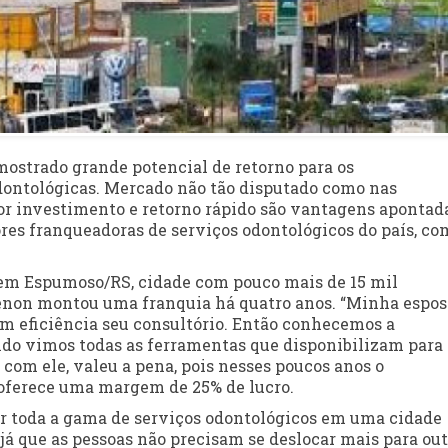
ostrado grande potencial de retorno para os
ontológicas. Mercado não tão disputado como nas
or investimento e retorno rápido são vantagens apontad
res franqueadoras de serviços odontológicos do país, co
em Espumoso/RS, cidade com pouco mais de 15 mil
efenon montou uma franquia há quatro anos. “Minha espos
om eficiência seu consultório. Então conhecemos a
ndo vimos todas as ferramentas que disponibilizam para
com ele, valeu a pena, pois nesses poucos anos o
oferece uma margem de 25% de lucro.
er toda a gama de serviços odontológicos em uma cidade
já que as pessoas não precisam se deslocar mais para out