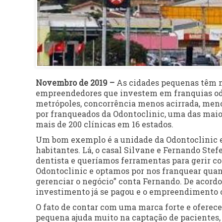
Novembro de 2019 –
As cidades pequenas têm m
empreendedores que investem em franquias od
metrópoles, concorrência menos acirrada, men
por franqueados da Odontoclinic, uma das maio
mais de 200 clínicas em 16 estados.
Um bom exemplo é a unidade da Odontoclinic 
habitantes. Lá, o casal Silvane e Fernando St
dentista e queríamos ferramentas para gerir c
Odontoclinic e optamos por nos franquear qua
gerenciar o negócio” conta Fernando. De acordo 
investimento já se pagou e o empreendimento 
O fato de contar com uma marca forte e oferec
pequena ajuda muito na captação de pacientes, 