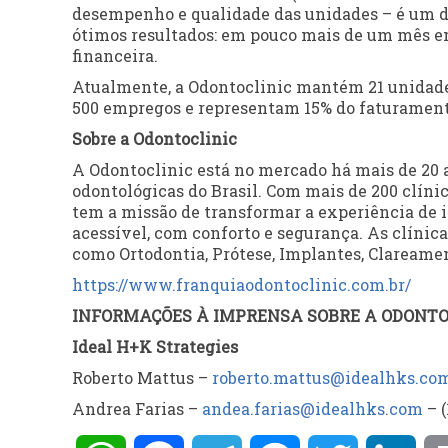
desempenho e qualidade das unidades – é um do
ótimos resultados: em pouco mais de um mês em 
financeira.
Atualmente, a Odontoclinic mantém 21 unidade
500 empregos e representam 15% do faturament
Sobre a Odontoclinic
A Odontoclinic está no mercado há mais de 20 a
odontológicas do Brasil. Com mais de 200 clínic
tem a missão de transformar a experiência de ir
acessível, com conforto e segurança. As clínic
como Ortodontia, Prótese, Implantes, Clareamen
https://www.franquiaodontoclinic.com.br/
INFORMAÇÕES À IMPRENSA SOBRE A ODONTO
Ideal H+K Strategies
Roberto Mattus –
roberto.mattus@idealhks.co
Andrea Farias –
andea.farias@idealhks.com
– (