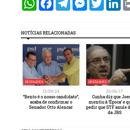
WhatsApp
Facebook
Telegram
Messenger
Twitter
Lin
NOTÍCIAS RELACIONADAS
DESTAQUES
DESTAQUES
12/09/24
20/06/17
“Bento é o nosso candidato”,
Cunha diz que Joe
acaba de confirmar o
mentiu à ‘Época’ e q
Senador Otto Alencar
pedir que STF anule 
da JBS