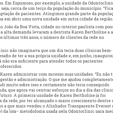
ios. Em Espumoso, por exemplo, a unidade da Odontoclini
 seja, cerca de um terço da população do município. “Fi
aptação de pacientes. Atingimos grande parte da popula
sa em abrir uma nova unidade em outra cidade da região
o João da Boa Vista, cidade no interior paulista com pou
e a alta demanda levaram a dentista Karen Bertholine a a
 últimos três anos, o número de clientes da rede no
inic não imaginava que um dia teria duas clínicas bem-
esafio de ter a sua própria unidade e, em junho, inauguro
 não era suficiente para atender todos os pacientes
oferecidos.
 Karen administrar com sucesso suas unidades. “Eu não 
gestão e administração. O que me ajudou completament
di muito sobre isso e certamente não teria conseguido
a, que agora vai centrar esforços no dia a dia das clínic
futuro. A primeira unidade de Karen Bertholine já foi
da rede, por ter alcançado o maior crescimento dentre 
foi a que mais vendeu o Alinhador Transparente Everest 
) da loja– metodologia usada pela Odontoclinic para med