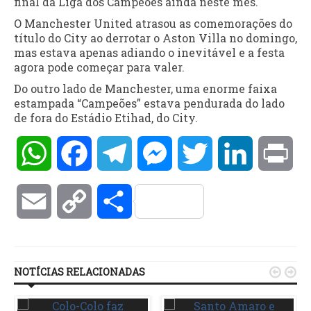
final da Liga dos Campeões ainda neste mês.
O Manchester United atrasou as comemorações do
título do City ao derrotar o Aston Villa no domingo,
mas estava apenas adiando o inevitável e a festa
agora pode começar para valer.
Do outro lado de Manchester, uma enorme faixa
estampada “Campeões” estava pendurada do lado
de fora do Estádio Etihad, do City.
WhatsApp
Facebook
Telegram
Messenger
Twitter
LinkedIn
Pri
Email
Copy
Compartilhar
Link
NOTÍCIAS RELACIONADAS

