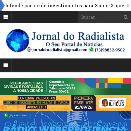
»
fende pacote de investimentos para Xique-Xique
Manu
71% de sua estrutura de concreto concluída