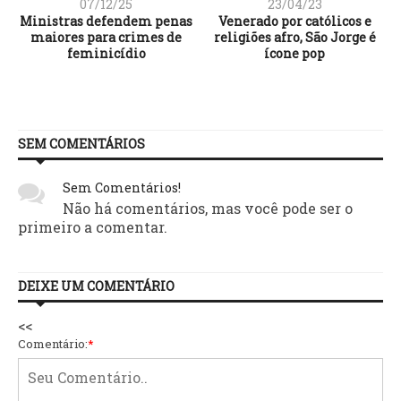
07/12/25
23/04/23
Ministras defendem penas
Venerado por católicos e
maiores para crimes de
religiões afro, São Jorge é
s
feminicídio
ícone pop
!
SEM COMENTÁRIOS
Sem Comentários!
Não há comentários, mas você pode ser o
primeiro a comentar.
DEIXE UM COMENTÁRIO
<<
Comentário:
*