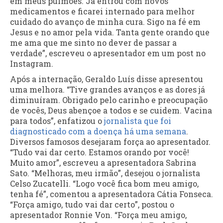
em meus pulmões. Já entrou com novos
medicamentos e ficarei internado para melhor
cuidado do avanço de minha cura. Sigo na fé em
Jesus e no amor pela vida. Tanta gente orando que
me ama que me sinto no dever de passar a
verdade”, escreveu o apresentador em um post no
Instagram.
Após a internação, Geraldo Luís disse apresentou
uma melhora. “Tive grandes avanços e as dores já
diminuíram. Obrigado pelo carinho e preocupação
de vocês, Deus abençoe a todos e se cuidem. Vacina
para todos”, enfatizou o
jornalista que foi
diagnosticado com a doença há uma semana
.
Diversos famosos desejaram força ao apresentador.
“Tudo vai dar certo. Estamos orando por você!
Muito amor”, escreveu a apresentadora Sabrina
Sato. “Melhoras, meu irmão”, desejou o jornalista
Celso Zucatelli. “Logo você fica bom meu amigo,
tenha fé”, comentou a apresentadora Cátia Fonseca.
“Força amigo, tudo vai dar certo”, postou o
apresentador Ronnie Von. “Força meu amigo,