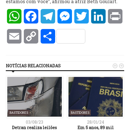
estamos com você”, afirmou a atriz Beth Goulart.
WhatsApp
Facebook
Telegram
Messenger
Twitter
LinkedIn
Pri
Email
Copy
Compartilhar
Link
NOTÍCIAS RELACIONADAS


BASTIDORES
BASTIDORES
03/08/23
28/01/24
a
Detran realiza leilões
Em 5 anos, 89 mil