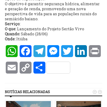
O objetivo é garantir segurança hídrica, alimentar
e geração de renda, promovendo uma nova
perspectiva de vida para as populações rurais do
semiárido baiano.
Serviço:
O que:
Lançamento do Projeto Sertão Vivo
Quando:
Sábado (28/06)
Onde:
Itiúba
WhatsApp
Facebook
Telegram
Messenger
Twitter
LinkedIn
Pri
Email
Copy
Compartilhar
Link
NOTÍCIAS RELACIONADAS

