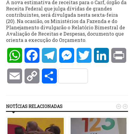
A nova estimativa de receitas para o Carf, órgão da
Receita Federal que julga dívidas de grandes
contribuintes, será divulgada nesta sexta-feira
(20). Na ocasião, os Ministérios da Fazenda e do
Planejamento divulgarão o Relatório Bimestral de
Avaliação de Receitas e Despesas, documento que
orienta a execução do Orçamento.
WhatsApp
Facebook
Telegram
Messenger
Twitter
LinkedIn
Pri
Email
Copy
Compartilhar
Link
NOTÍCIAS RELACIONADAS

