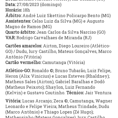
Data:
27/08/2023 (domingo)
Horário:
18h
Árbitro:
André Luiz Skettino Policarpo Bento (MG)
Assistentes:
Celso Luiz da Silva (MG) e Augusto
Magno de Ramos (MG)
Quarto árbitro:
Jean Carlos da Silva Narciso (GO)
VAR:
Rodrigo Carvalhaes de Miranda (RJ)
Cartões amarelos:
Airton, Diego Loureiro (Atlético-
GO) / Dudu, Iury Castilho, Mateus Gonçalves, Marco
Antônio (Vitória)
Cartão vermelho:
Camutanga (Vitória)
Atlético-GO:
Ronaldo ©; Bruno Tubarão, Luiz Felipe,
Heron (Alix Vinicius) e Lucas Esteves (Rhaldney);
Matheus Sales (Airton), Gabriel Baralhas e Dodô
(Matheus Peixoto); Shaylon, Luiz Fernando
(Kelvin) e Gustavo Coutinho.
Técnico:
Jair Ventura
Vitória:
Lucas Arcanjo; Zeca ©, Camutanga, Wagner
Leonardo e Felipe Vieira; Matheus Trindade, Dudu
(Marco Antônio) e Thiago Lopes (Zé Hugo);
Matheusinho (Mateus Gonçalves), Iury Castilho