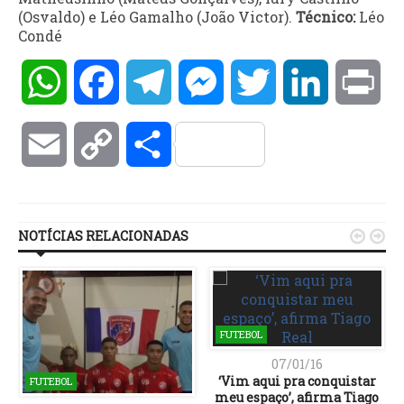
(Osvaldo) e Léo Gamalho (João Victor).
Técnico:
Léo
Condé
WhatsApp
Facebook
Telegram
Messenger
Twitter
LinkedIn
Pri
Email
Copy
Compartilhar
Link
NOTÍCIAS RELACIONADAS


FUTEBOL
07/01/16
‘Vim aqui pra conquistar
FUTEBOL
meu espaço’, afirma Tiago