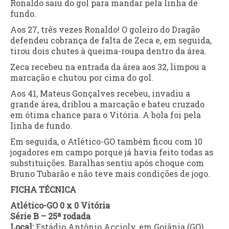
Ronaldo saiu do gol para mandar pela linha de
fundo.
Aos 27, três vezes Ronaldo! O goleiro do Dragão
defendeu cobrança de falta de Zeca e, em seguida,
tirou dois chutes à queima-roupa dentro da área.
Zeca recebeu na entrada da área aos 32, limpou a
marcação e chutou por cima do gol.
Aos 41, Mateus Gonçalves recebeu, invadiu a
grande área, driblou a marcação e bateu cruzado
em ótima chance para o Vitória. A bola foi pela
linha de fundo.
Em seguida, o Atlético-GO também ficou com 10
jogadores em campo porque já havia feito todas as
substituições. Baralhas sentiu após choque com
Bruno Tubarão e não teve mais condições de jogo.
FICHA TÉCNICA
Atlético-GO 0 x 0 Vitória
Série B – 25ª rodada
Local:
Estádio Antônio Accioly, em Goiânia (GO)