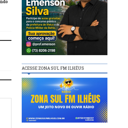
undo
acaba com atenuante de pena
incentivo à formação 
para menores de 21 anos
professores para a educ
básica
ACESSE ZONA SUL FM ILHÉUS