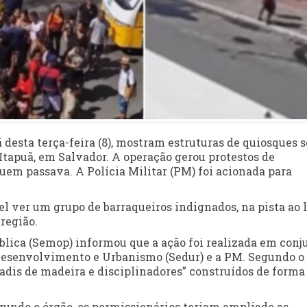
desta terça-feira (8), mostram estruturas de quiosques 
 Itapuã, em Salvador. A operação gerou protestos de
uem passava. A Polícia Militar (PM) foi acionada para
vel ver um grupo de barraqueiros indignados, na pista ao 
 região.
blica (Semop) informou que a ação foi realizada em conj
 Desenvolvimento e Urbanismo (Sedur) e a PM. Segundo o
radis de madeira e disciplinadores” construídos de forma
gundo o órgão, os permissionários teriam ampliado as