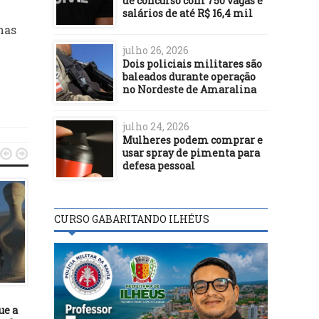
de concurso com 750 vagas e
salários de até R$ 16,4 mil
mas
julho 26, 2026
Dois policiais militares são
baleados durante operação
no Nordeste de Amaralina
julho 24, 2026
Mulheres podem comprar e
usar spray de pimenta para


defesa pessoal
CURSO GABARITANDO ILHÉUS
DESTAQUES
DESTAQUES
08/11/17
23/07/24
ue a
Câmara aprova projeto que
Projeto cria política 