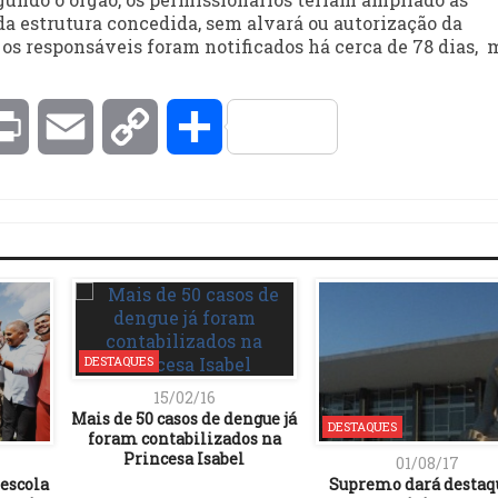
a estrutura concedida, sem alvará ou autorização da
 os responsáveis foram notificados há cerca de 78 dias, 
kedIn
Print
Email
Copy
Compartilhar
Link
DESTAQUES
15/02/16
Mais de 50 casos de dengue já
DESTAQUES
foram contabilizados na
Princesa Isabel
01/08/17
escola
Supremo dará destaq