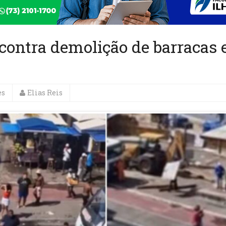
contra demolição de barracas
es
Elias Reis