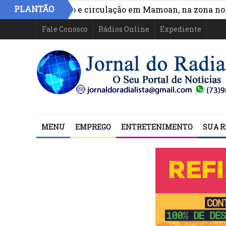
PLANTÃO
ora acesso e circulação em Mamoan, na zona norte de I
Fale Conosco
Rádios Online
Expediente
MENU
EMPREGO
ENTRETENIMENTO
SUA R