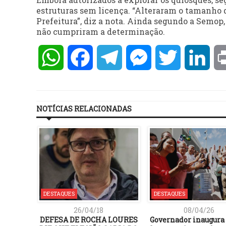
estruturas sem licença. “Alteraram o tamanho d
Prefeitura”, diz a nota. Ainda segundo a Semop,
não cumpriram a determinação.
WhatsApp
Facebook
Telegram
Messenger
Twitter
Lin
NOTÍCIAS RELACIONADAS
DESTAQUES
DESTAQUES
26/04/18
08/04/26
DEFESA DE ROCHA LOURES
Governador inaugura 