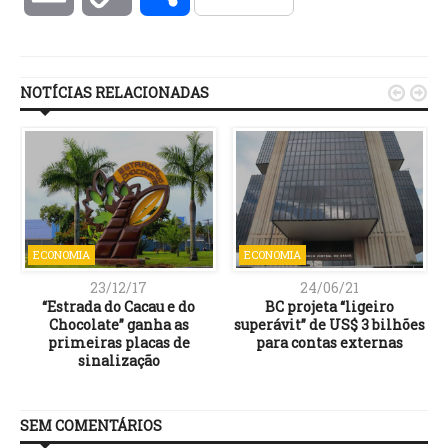
Link
NOTÍCIAS RELACIONADAS


ECONOMIA
ECONOMIA
23/12/17
24/06/21
“Estrada do Cacau e do
BC projeta “ligeiro
Chocolate” ganha as
superávit” de US$ 3 bilhões
primeiras placas de
para contas externas
sinalização
SEM COMENTÁRIOS