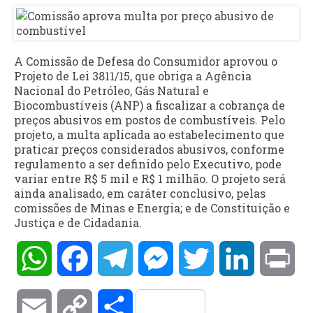
A Comissão de Defesa do Consumidor aprovou o
Projeto de Lei 3811/15, que obriga a Agência
Nacional do Petróleo, Gás Natural e
Biocombustíveis (ANP) a fiscalizar a cobrança de
preços abusivos em postos de combustíveis. Pelo
projeto, a multa aplicada ao estabelecimento que
praticar preços considerados abusivos, conforme
regulamento a ser definido pelo Executivo, pode
variar entre R$ 5 mil e R$ 1 milhão. O projeto será
ainda analisado, em caráter conclusivo, pelas
comissões de Minas e Energia; e de Constituição e
Justiça e de Cidadania.
WhatsApp
Facebook
Telegram
Messenger
Twitter
LinkedIn
Pri
Email
Copy
Compartilhar