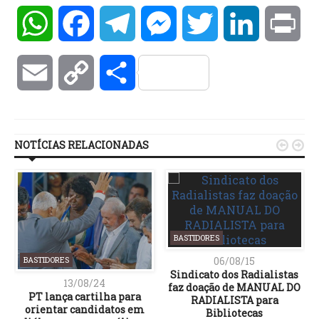
WhatsApp
Facebook
Telegram
Messenger
Twitter
LinkedIn
Pri
Email
Copy
Compartilhar
Link
NOTÍCIAS RELACIONADAS


BASTIDORES
06/08/15
BASTIDORES
Sindicato dos Radialistas
13/08/24
faz doação de MANUAL DO
PT lança cartilha para
RADIALISTA para
orientar candidatos em
Bibliotecas