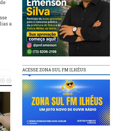
 de
sse
lias a
ACESSE ZONA SUL FM ILHÉUS


POLÍTICA
POLÍTICA