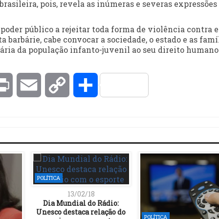
rasileira, pois, revela as inúmeras e severas expressões
oder público a rejeitar toda forma de violência contra e
ta barbárie, cabe convocar a sociedade, o estado e as famí
ária da população infanto-juvenil ao seu direito humano
kedIn
Print
Email
Copy
Compartilhar
Link
POLÍTICA
13/02/18
Dia Mundial do Rádio:
Unesco destaca relação do
POLÍTICA