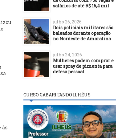
de concurso com 750 vagas e
salários de até R$ 16,4 mil
julho 26, 2026
nizou
Dois policiais militares são
de
baleados durante operação
no Nordeste de Amaralina
julho 24, 2026
Mulheres podem comprar e
usar spray de pimenta para
e
defesa pessoal
ssa
CURSO GABARITANDO ILHÉUS
 às