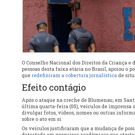
O Conselho Nacional dos Direitos da Criança e 
pessoas desta faixa etária no Brasil, apoiou o 
que
redefiniram a cobertura jornalística
de situ
Efeito contágio
Após o ataque na creche de Blumenau, em Sant
última quarta-feira (05), veículos de imprensa 
divulgar fotos, vídeos, nomes ou outras informa
sobre o ato em si.
Os veículos justificaram que a mudança de posic
detectado em pesquisas acadêmicas que atesta