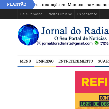
PLANTÃO
ra acesso e circulação em Mamoan, na zona norte de Il
Fale Conosco
Rádios Online
Expediente
MENU
EMPREGO
ENTRETENIMENTO
SUA R