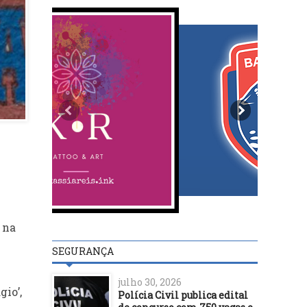
, na
SEGURANÇA
julho 30, 2026
io’,
Polícia Civil publica edital