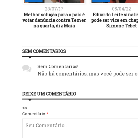
28/07/17
05/04/22
Melhor solução para o país é
Eduardo Leite sinali
votar denúncia contra Temer
pode ser vice em cha
na quarta, diz Maia
Simone Tebet
SEM COMENTÁRIOS
Sem Comentários!
Não há comentários, mas você pode ser o
DEIXE UM COMENTÁRIO
<<
Comentário:
*