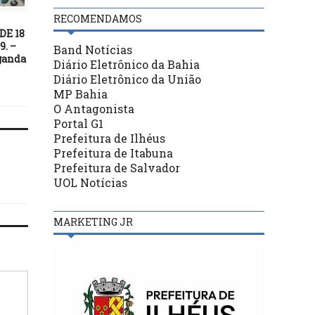
RECOMENDAMOS
14/05/23
03/04/23
DE 18
Mais de 1,2 mil pessoas
PGR pede ao Supremo 
. –
foram resgatadas de
crime de trabalho escr
Band Notícias
ganda
trabalho escravo em 2023
seja imprescritível
Diário Eletrônico da Bahia
Diário Eletrônico da União
MP Bahia
O Antagonista
Portal G1
Prefeitura de Ilhéus
Prefeitura de Itabuna
Prefeitura de Salvador
UOL Notícias
MARKETING JR