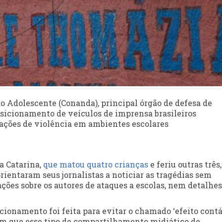
do Adolescente (Conanda), principal órgão de defesa de
posicionamento de veículos de imprensa brasileiros
ações de violência em ambientes escolares
a Catarina,
que matou quatro crianças
e feriu outras três
orientaram seus jornalistas a noticiar as tragédias sem
ções sobre os autores de ataques a escolas, nem detalhes
ionamento foi feita para evitar o chamado ‘efeito contág
m que esse tipo de compartilhamento midiático de