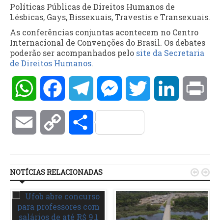
Políticas Públicas de Direitos Humanos de
Lésbicas, Gays, Bissexuais, Travestis e Transexuais.
As conferências conjuntas acontecem no Centro
Internacional de Convenções do Brasil. Os debates
poderão ser acompanhados pelo
site da Secretaria
de Direitos Humanos
.
WhatsApp
Facebook
Telegram
Messenger
Twitter
LinkedIn
Pri
Email
Copy
Compartilhar
Link
NOTÍCIAS RELACIONADAS

