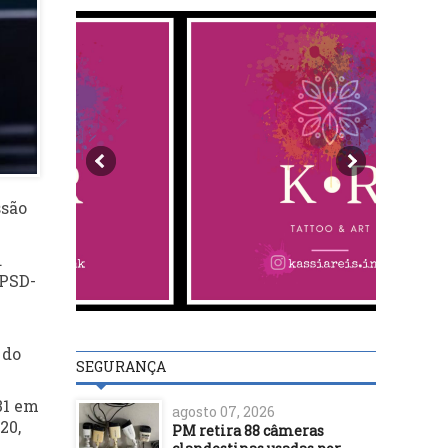
ssão
.
(PSD-
 do
SEGURANÇA
31 em
agosto 07, 2026
20,
PM retira 88 câmeras