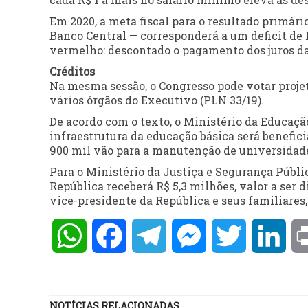
Em 2020, a meta fiscal para o resultado primári
Banco Central — corresponderá a um deficit de R
vermelho: descontado o pagamento dos juros da 
Créditos
Na mesma sessão, o Congresso pode votar proje
vários órgãos do Executivo (PLN 33/19).
De acordo com o texto, o Ministério da Educação
infraestrutura da educação básica será benefici
900 mil vão para a manutenção de universidade
Para o Ministério da Justiça e Segurança Públic
República receberá R$ 5,3 milhões, valor a ser 
vice-presidente da República e seus familiares,
WhatsApp
Facebook
Telegram
Messenger
Twitter
Lin
NOTÍCIAS RELACIONADAS