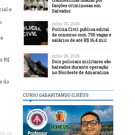
clandestinas usadas por
facções criminosas em
ial e
Salvador
o.
julho 30, 2026
Polícia Civil publica edital
de concurso com 750 vagas e
ra
salários de até R$ 16,4 mil
julho 26, 2026
s R$
Dois policiais militares são
baleados durante operação
no Nordeste de Amaralina
e do
CURSO GABARITANDO ILHÉUS

