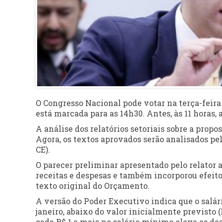
O Congresso Nacional pode votar na terça-feira 
está marcada para as 14h30. Antes, às 11 horas, 
A análise dos relatórios setoriais sobre a propo
Agora, os textos aprovados serão analisados p
CE).
O parecer preliminar apresentado pelo relator 
receitas e despesas e também incorporou efeit
texto original do Orçamento.
A versão do Poder Executivo indica que o salár
janeiro, abaixo do valor inicialmente previsto 
cada R$ 1 a mais no salário mínimo eleva as de