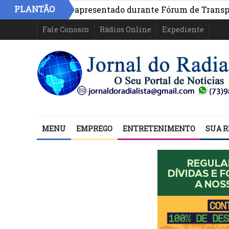
PLANTÃO
 na Bahia é apresentado durante Fórum de Transparência 
Fale Conosco
Rádios Online
Expediente
MENU
EMPREGO
ENTRETENIMENTO
SUA R