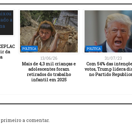
 CEPLAC
POLÍTICA
POLÍTICA
ir da
a
13/06/26
31/07/23
Mais de 4,3 mil crianças e
Com 54% das intençõe
adolescentes foram
votos, Trump lidera di
retirados do trabalho
no Partido Republic
infantil em 2025
 primeiro a comentar.