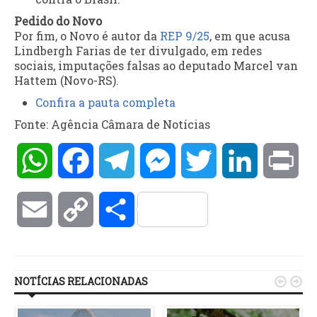
Pedido do Novo
Por fim, o Novo é autor da
REP 9/25
, em que acusa
Lindbergh Farias de ter divulgado, em redes
sociais, imputações falsas ao deputado Marcel van
Hattem (Novo-RS).
Confira a pauta completa
Fonte: Agência Câmara de Notícias
WhatsApp
Facebook
Telegram
Messenger
Twitter
LinkedIn
Pri
Email
Copy
Compartilhar
Link
NOTÍCIAS RELACIONADAS

