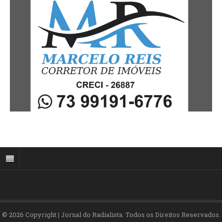
© 2026 Copyright | Jornal do Radialista. Todos os Direitos Reservados.