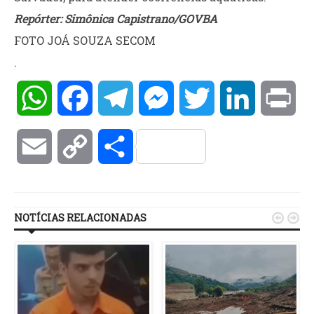
Repórter: Simônica Capistrano/GOVBA
FOTO JOÁ SOUZA SECOM
.
WhatsApp
Facebook
Telegram
Messenger
Twitter
LinkedIn
Pri
Email
Copy
Compartilhar
Link
NOTÍCIAS RELACIONADAS

