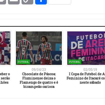
Link
FUTEBOL
FUTEBOL
09/04/23
02/05/19
eber o
Chocolate de Páscoa:
I Copa de Futebol de A
 serão
Fluminense deixa o
Feminino de Itacaré c
lhões
Flamengo de quatro e é
neste sábado
bicampeão carioca