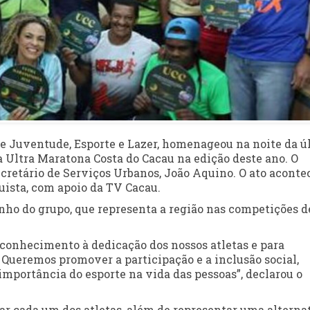
 de Juventude, Esporte e Lazer, homenageou na noite da ú
a Ultra Maratona Costa do Cacau na edição deste ano. O
etário de Serviços Urbanos, João Aquino. O ato aconte
uista, com apoio da TV Cacau.
enho do grupo, que representa a região nas competições d
onhecimento à dedicação dos nossos atletas e para
 Queremos promover a participação e a inclusão social,
importância do esporte na vida das pessoas”, declarou o
cada um dos atletas, além de representar uma alterna