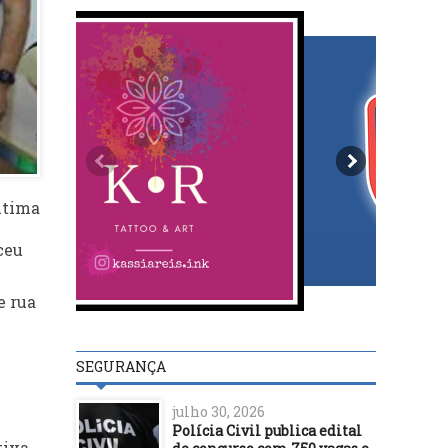
ltima
ceu
e rua
SEGURANÇA
julho 30, 2026
Polícia Civil publica edital
tiva