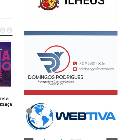


FUTEBOL
FUTEBOL
24/12/24
10/06/24
reia
Racismo: prisão de 4 atletas
Fluminense de Feira la
omeça
do River Plate é convertida
na frente da disputa p
em preventiva
acesso