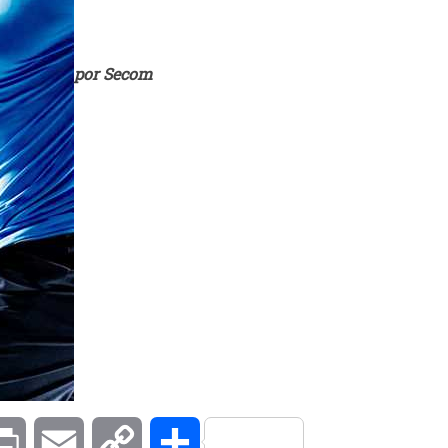
por Secom
kedIn
Print
Email
Copy
Compartilhar