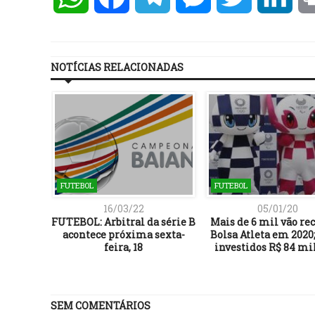
NOTÍCIAS RELACIONADAS
FUTEBOL
FUTEBOL
16/03/22
05/01/20
a larga
FUTEBOL: Arbitral da série B
Mais de 6 mil vão rec
ta pelo
acontece próxima sexta-
Bolsa Atleta em 2020;
feira, 18
investidos R$ 84 mi
SEM COMENTÁRIOS