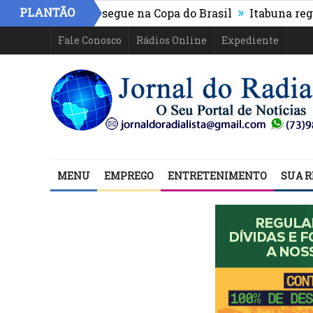
»
PLANTÃO
ico-PR e segue na Copa do Brasil
Itabuna registra mai
Fale Conosco
Rádios Online
Expediente
MENU
EMPREGO
ENTRETENIMENTO
SUA R