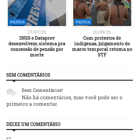
POLÍTICA
POLÍTICA
17/07/21
01/09/21
INSS e Dataprev
Com protestos de
a
desenvolvem sistema pra
indígenas, julgamento do
concessão de pensão por
marco temporal retoma no
a
morte
STF
SEM COMENTÁRIOS
Sem Comentários!
Não há comentários, mas você pode ser o
primeiro a comentar.
DEIXE UM COMENTÁRIO
<<