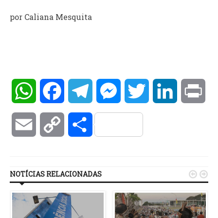
por Caliana Mesquita
WhatsApp
Facebook
Telegram
Messenger
Twitter
LinkedIn
Pri
Email
Copy
Compartilhar
Link
NOTÍCIAS RELACIONADAS

